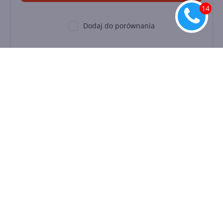
Dodaj do porównania
Microsoft Teams Phone with Calling
Plan (country zone 2) (Education
Student Pricing)
Licencja:
Edukacyjna