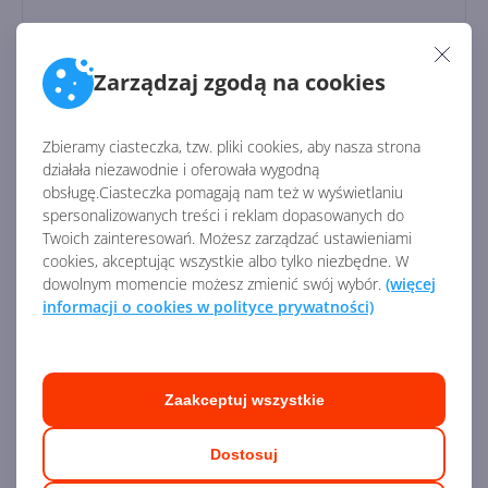
Microsoft Teams Phone with Calling
Zarządzaj zgodą na cookies
Plan (country zone 1 - UK/Canada)
(Education Faculty Pricing)
Zbieramy ciasteczka, tzw. pliki cookies, aby nasza strona
działała niezawodnie i oferowała wygodną
obsługę.Ciasteczka pomagają nam też w wyświetlaniu
spersonalizowanych treści i reklam dopasowanych do
Twoich zainteresowań. Możesz zarządzać ustawieniami
cookies, akceptując wszystkie albo tylko niezbędne. W
dowolnym momencie możesz zmienić swój wybór.
(więcej
informacji o cookies w polityce prywatności)
Licencja:
Edukacyjna
Zaakceptuj wszystkie
527,42
zł
/ rocznie
Dostawa
gratis!
0
Dostosuj