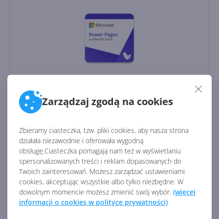
Rodzaj licencji:
CSP
Licencja:
komercyjna
Zarządzaj zgodą na cookies
Wersja językowa:
międzynarodowa
Producent:
Microsoft
Zbieramy ciasteczka, tzw. pliki cookies, aby nasza strona
działała niezawodnie i oferowała wygodną
obsługę.Ciasteczka pomagają nam też w wyświetlaniu
1 443,47
zł
/ rocznie
spersonalizowanych treści i reklam dopasowanych do
Dostawa
gratis!
0
Twoich zainteresowań. Możesz zarządzać ustawieniami
cookies, akceptując wszystkie albo tylko niezbędne. W
dowolnym momencie możesz zmienić swój wybór.
(więcej
Dodaj do koszyka
informacji o cookies w polityce prywatności)