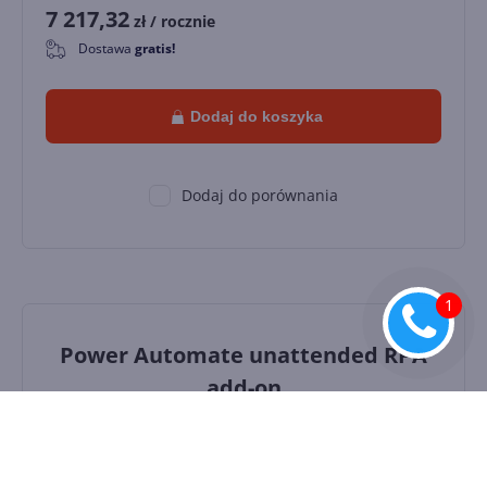
7 217,32
zł
/ rocznie
Dostawa
gratis!
0
Dodaj do koszyka
Dodaj do porównania
Power Automate unattended RPA
add-on