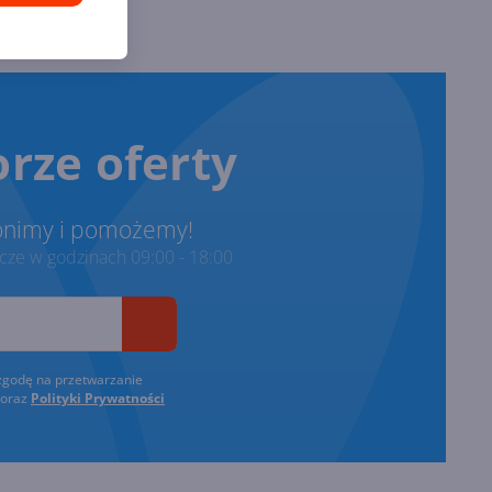
rze oferty
onimy i pomożemy!
ze w godzinach 09:00 - 18:00
zgodę na przetwarzanie
oraz
Polityki Prywatności