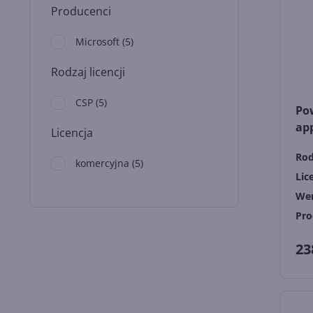
Producenci
Microsoft
(
5
)
Rodzaj licencji
CSP
(
5
)
Pow
app
Licencja
Rod
komercyjna
(
5
)
Lic
Wer
Pro
23