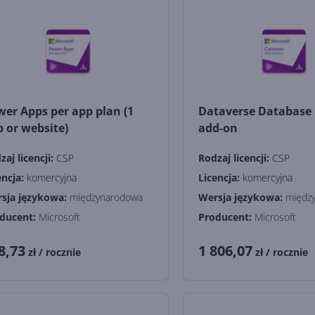
er Apps per app plan (1
Dataverse Database 
 or website)
add-on
zaj licencji:
CSP
Rodzaj licencji:
CSP
encja:
komercyjna
Licencja:
komercyjna
sja językowa:
międzynarodowa
Wersja językowa:
międz
ducent:
Microsoft
Producent:
Microsoft
8,73
1 806,07
zł
/ rocznie
zł
/ rocznie