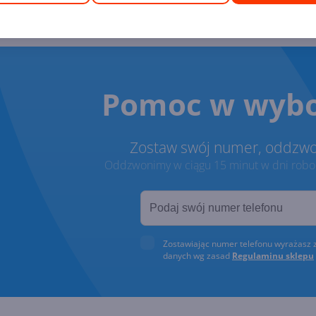
Pomoc w wybo
Zostaw swój numer, oddzw
Oddzwonimy w ciągu 15 minut w dni roboc
Zostawiając numer telefonu wyrażasz 
danych wg zasad
Regulaminu sklepu