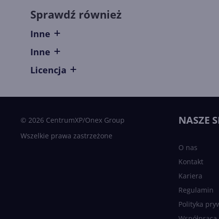
Sprawdź również
Inne
Inne
Licencja
NASZE S
© 2026 CentrumXP/Onex Group
Wszelkie prawa zastrzeżone
O nas
Kontakt
Kariera
Regulamin
Polityka pry
Współpraca