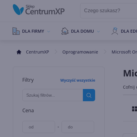
DLA FIRMY
DLA DOMU
DLA ED
CentrumXP
Oprogramowanie
Microsoft O
Mi
Filtry
Wyczyść wszystkie
Cofnij
Cena
-