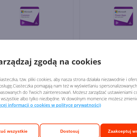
averse Log Capacity add-
Power Apps Premiu
Rodzaj licencji:
CSP
arządzaj zgodą na cookies
zaj licencji:
CSP
Licencja:
komercyjna
encja:
komercyjna
Wersja językowa:
międz
asteczka, tzw. pliki cookies, aby nasza strona działała niezawodnie i ofe
sja językowa:
międzynarodowa
Producent:
Microsoft
sługę.Ciasteczka pomagają nam też w wyświetlaniu spersonalizowanych 
ducent:
Microsoft
asowanych do Twoich zainteresowań. Możesz zarządzać ustawieniami co
 wszystkie albo tylko niezbędne. W dowolnym momencie możesz zmieni
2,81
900,43
zł
/ rocznie
zł
/ rocznie
ęcej informacji o cookies w polityce prywatności)
uć wszystkie
Dostosuj
Zaakceptuj w