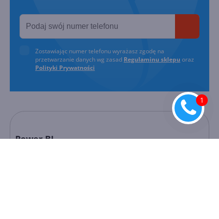
Zostawiając numer telefonu wyrażasz zgodę na
przetwarzanie danych wg zasad
Regulaminu sklepu
oraz
Polityki Prywatności
Power BI
Power BI
to nowoczesny program przeznaczony do
profesjonalnej i niezawodnej analizy różnego rodzaju
danych oraz do tworzenia raportów, umożliwiający
wykonywanie usług
online
w postaci udostępniania i
publikowania. Ogromną zaletą prezentowanego
narzędzia jest prosta obsługa, z którą poradzi sobie