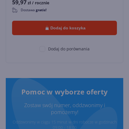
59,97
zł
/ rocznie
Dostawa
gratis!
0
Dodaj do koszyka
Dodaj do porównania
Pomoc w wyborze oferty
Zostaw swój numer, oddzwonimy i
pomożemy!
Oddzwonimy w ciągu 15 minut w dni robocze w godzinach
09:00 - 18:00