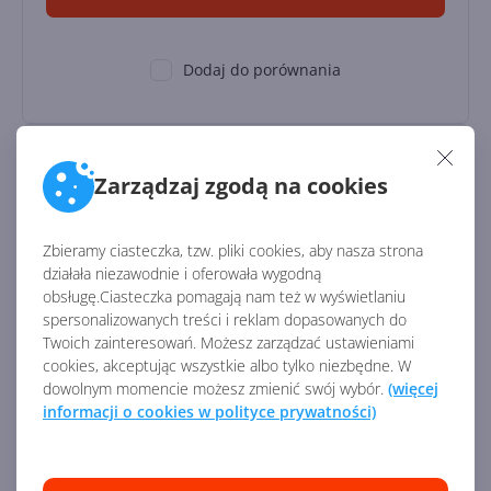
Dodaj do porównania
Power BI Pro (Education Student
Zarządzaj zgodą na cookies
Pricing)
Zbieramy ciasteczka, tzw. pliki cookies, aby nasza strona
działała niezawodnie i oferowała wygodną
obsługę.Ciasteczka pomagają nam też w wyświetlaniu
spersonalizowanych treści i reklam dopasowanych do
Twoich zainteresowań. Możesz zarządzać ustawieniami
cookies, akceptując wszystkie albo tylko niezbędne. W
dowolnym momencie możesz zmienić swój wybór.
(więcej
Licencja:
Edukacyjna
informacji o cookies w polityce prywatności)
59,97
zł
/ rocznie