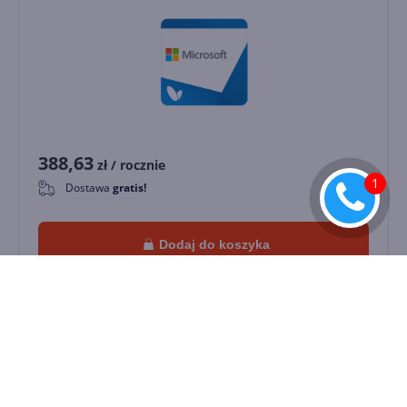
388,63
zł
/ rocznie
Dostawa
gratis!
0
Dodaj do koszyka
Pomoc w wyborze oferty