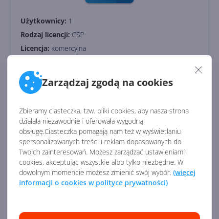
Użytkownicy:
1
Rodzaj licencji:
CSP
Licencja:
komercyjna
Wersja językowa:
międzynarodowa
Zarządzaj zgodą na cookies
627,35
zł
/ rocznie
Dostawa
gratis!
0
Zbieramy ciasteczka, tzw. pliki cookies, aby nasza strona
działała niezawodnie i oferowała wygodną
obsługę.Ciasteczka pomagają nam też w wyświetlaniu
Dodaj do koszyka
spersonalizowanych treści i reklam dopasowanych do
Twoich zainteresowań. Możesz zarządzać ustawieniami
cookies, akceptując wszystkie albo tylko niezbędne. W
dowolnym momencie możesz zmienić swój wybór.
(więcej
Dodaj do porównania
informacji o cookies w polityce prywatności)