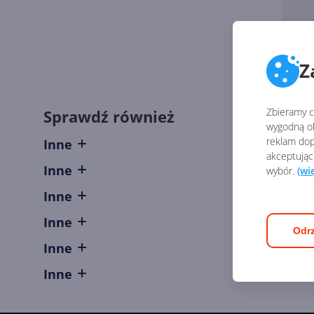
Z
Zbieramy ci
Sprawdź również
wygodną ob
reklam dop
Inne
akceptując
Inne
wybór.
(wi
Inne
Inne
Odrz
Inne
Inne