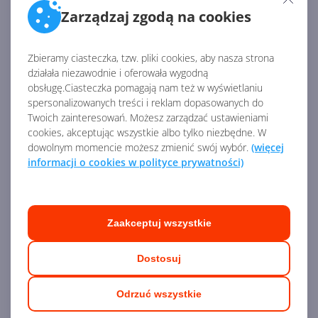
Zarządzaj zgodą na cookies
Dodaj do koszyka
Zbieramy ciasteczka, tzw. pliki cookies, aby nasza strona
działała niezawodnie i oferowała wygodną
obsługę.Ciasteczka pomagają nam też w wyświetlaniu
spersonalizowanych treści i reklam dopasowanych do
Microsoft 365 A5 eDiscovery and
Twoich zainteresowań. Możesz zarządzać ustawieniami
Audit (Education Student Pricing)
cookies, akceptując wszystkie albo tylko niezbędne. W
dowolnym momencie możesz zmienić swój wybór.
(więcej
informacji o cookies w polityce prywatności)
Zaakceptuj wszystkie
Dostosuj
67,19
zł
/ rocznie
Odrzuć wszystkie
Dostawa
gratis!
0