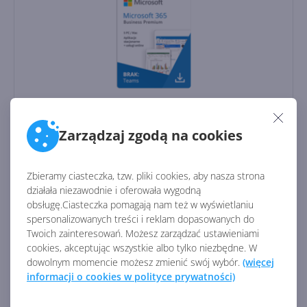
Stanowiska:
5 PC / MAC, 5 telefonów, 5 tabletów
Użytkownicy:
1
Zarządzaj zgodą na cookies
Rodzaj licencji:
CSP
Licencja:
Komercyjna
Zbieramy ciasteczka, tzw. pliki cookies, aby nasza strona
Aplikacje stacjonarne:
działała niezawodnie i oferowała wygodną
obsługę.Ciasteczka pomagają nam też w wyświetlaniu
Aplikacje online:
spersonalizowanych treści i reklam dopasowanych do
Twoich zainteresowań. Możesz zarządzać ustawieniami
cookies, akceptując wszystkie albo tylko niezbędne. W
1 119,00
zł
/ rocznie
dowolnym momencie możesz zmienić swój wybór.
(więcej
informacji o cookies w polityce prywatności)
Dostawa
gratis!
0