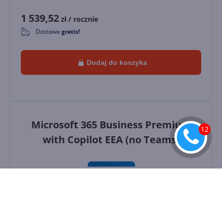
1 539,52
zł
/ rocznie
Dostawa
gratis!
0
Dodaj do koszyka
Microsoft 365 Business Premium
with Copilot EEA (no Teams)