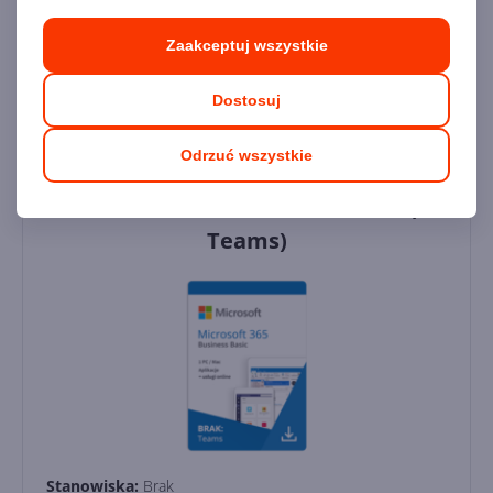
Dodaj do koszyka
Zaakceptuj wszystkie
Dodaj do porównania
Dostosuj
Odrzuć wszystkie
Microsoft 365 Business Basic EEA (no
Teams)
Stanowiska:
Brak