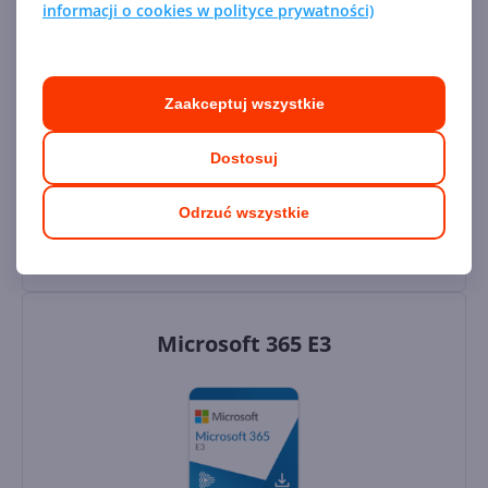
informacji o cookies w polityce prywatności)
899,00
zł
/ rocznie
Dostawa
gratis!
0
Zaakceptuj wszystkie
Dostosuj
Dodaj do koszyka
Odrzuć wszystkie
Dodaj do porównania
Microsoft 365 E3