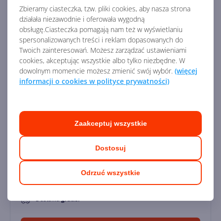
Dodaj do koszyka
Zbieramy ciasteczka, tzw. pliki cookies, aby nasza strona
działała niezawodnie i oferowała wygodną
obsługę.Ciasteczka pomagają nam też w wyświetlaniu
spersonalizowanych treści i reklam dopasowanych do
Twoich zainteresowań. Możesz zarządzać ustawieniami
cookies, akceptując wszystkie albo tylko niezbędne. W
Visio LTSC Standard 2024 Education
dowolnym momencie możesz zmienić swój wybór.
(więcej
informacji o cookies w polityce prywatności)
Zaakceptuj wszystkie
Dostosuj
Licencja:
Edukacyjna
Odrzuć wszystkie
238,66
zł
Dostawa
gratis!
0