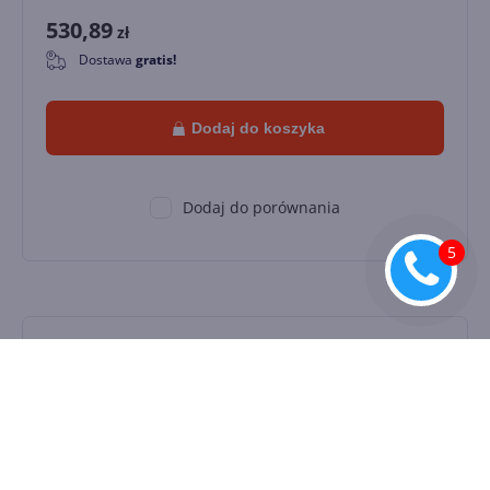
530,89
zł
Dostawa
gratis!
0
Dodaj do koszyka
Dodaj do porównania
Office LTSC Standard for Mac 2024
Education