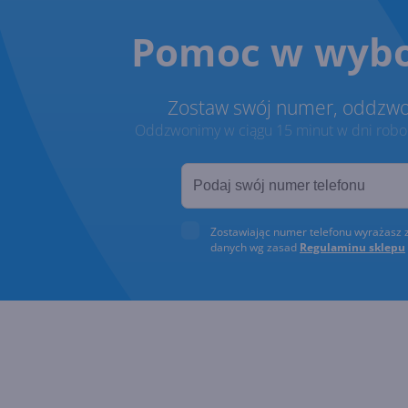
Pomoc w wybo
Zostaw swój numer, oddzw
Oddzwonimy w ciągu 15 minut w dni roboc
Zostawiając numer telefonu wyrażasz 
danych wg zasad
Regulaminu sklepu