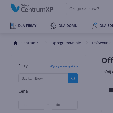
DLA FIRMY
DLA DOMU
DLA ED
CentrumXP
Oprogramowanie
Dożywotnie l
Off
Filtry
Wyczyść wszystkie
Cofnij
Cena
-