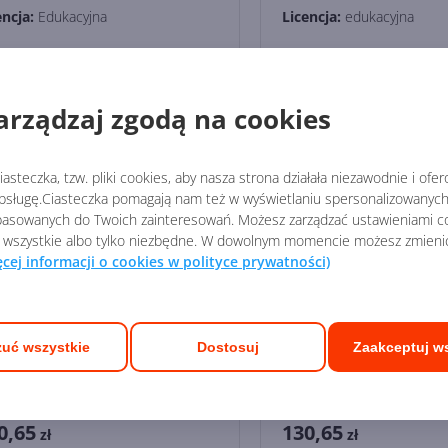
encja:
Edukacyjna
Licencja:
edukacyjna
8,66
876,69
zł
zł
arządzaj zgodą na cookies
asteczka, tzw. pliki cookies, aby nasza strona działała niezawodnie i ofe
sługę.Ciasteczka pomagają nam też w wyświetlaniu spersonalizowanych 
asowanych do Twoich zainteresowań. Możesz zarządzać ustawieniami co
 wszystkie albo tylko niezbędne. W dowolnym momencie możesz zmieni
ęcej informacji o cookies w polityce prywatności)
werPoint LTSC 2024
Outlook LTSC for Ma
uć wszystkie
Dostosuj
Zaakceptuj w
ucation
Education
0,65
130,65
zł
zł