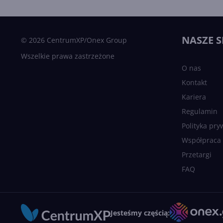
NASZE S
© 2026 CentrumXP/Onex Group
Wszelkie prawa zastrzeżone
O nas
Kontakt
Kariera
Regulamin
Polityka pry
Współpraca
Przetargi
FAQ
Jesteśmy częścią: