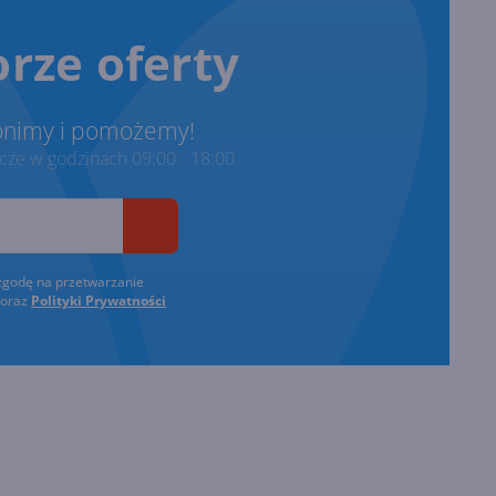
rze oferty
onimy i pomożemy!
ze w godzinach 09:00 - 18:00
zgodę na przetwarzanie
oraz
Polityki Prywatności