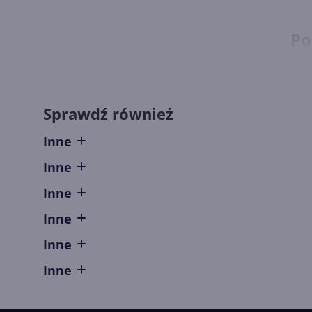
Po
Dos
chc
Sprawdź również
dos
udo
Inne
Wśr
Inne
Mic
Inne
Mic
Inne
zna
Inne
któ
dom
Inne
jed
ilo