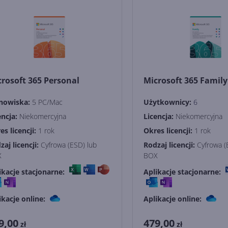
rosoft 365 Personal
Microsoft 365 Family
nowiska:
5 PC/Mac
Użytkownicy:
6
encja:
Niekomercyjna
Licencja:
Niekomercyjna
es licencji:
1 rok
Okres licencji:
1 rok
zaj licencji:
Cyfrowa (ESD) lub
Rodzaj licencji:
Cyfrowa (
X
BOX
ikacje stacjonarne:
Aplikacje stacjonarne:
ikacje online:
Aplikacje online:
9,00
479,00
zł
zł