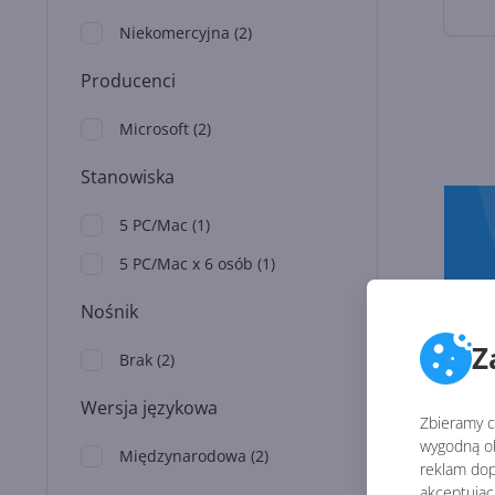
Niekomercyjna
(
2
)
Producenci
Microsoft
(
2
)
Stanowiska
5 PC/Mac
(
1
)
5 PC/Mac x 6 osób
(
1
)
Nośnik
Z
Brak
(
2
)
Wersja językowa
Zbieramy ci
wygodną ob
Międzynarodowa
(
2
)
reklam dop
akceptując