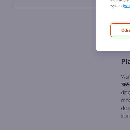
wybór.
(wi
Odrz
Pl
Wśr
365
dzi
moż
dos
kom