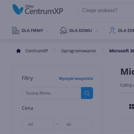
DLA FIRMY
DLA DOMU
DLA ED
CentrumXP
Oprogramowanie
Microsoft 36
Mic
Filtry
Wyczyść wszystkie
Cofnij
Cena
-