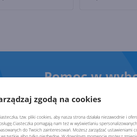
Pomoc w wybo
Zostaw swój numer, oddzw
arządzaj zgodą na cookies
Oddzwonimy w ciągu 15 minut w dni roboc
asteczka, tzw. pliki cookies, aby nasza strona działała niezawodnie i ofe
sługę.Ciasteczka pomagają nam też w wyświetlaniu spersonalizowanych 
asowanych do Twoich zainteresowań. Możesz zarządzać ustawieniami co
 wszystkie albo tylko niezbędne. W dowolnym momencie możesz zmieni
Zostawiając numer telefonu wyrażasz 