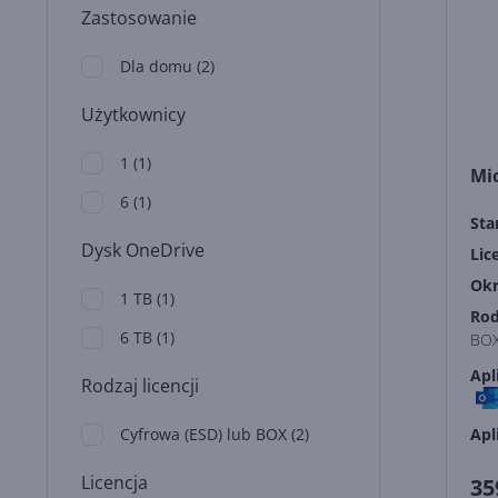
Zastosowanie
Dla domu
(
2
)
Użytkownicy
1
(
1
)
Mic
6
(
1
)
Sta
Dysk OneDrive
Lic
Okr
1 TB
(
1
)
Rod
6 TB
(
1
)
BO
Apl
Rodzaj licencji
Cyfrowa (ESD) lub BOX
(
2
)
Apl
Licencja
35