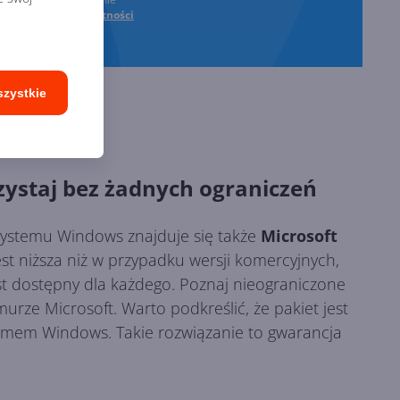
oraz
Polityki Prywatności
szystkie
zystaj bez żadnych ograniczeń
systemu Windows znajduje się także
Microsoft
t niższa niż w przypadku wersji komercyjnych,
st dostępny dla każdego. Poznaj nieograniczone
ze Microsoft. Warto podkreślić, że pakiet jest
temem Windows. Takie rozwiązanie to gwarancja