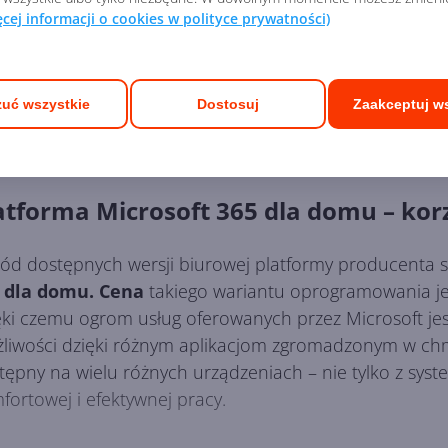
danych wg zasad
Regulaminu sklepu
ęcej informacji o cookies w polityce prywatności)
uć wszystkie
Dostosuj
Zaakceptuj w
atforma Microsoft 365 dla domu – kor
ód dostępnych wersji biurowej platformy producenta 
 dla domu. Cena
takiego wariantu oprogramowania jes
ęki czemu ogrom usług oferowanych przez Microsoft je
liwości dzięki różnym aplikacjom zgromadzonym w chmur
tępny na wielu różnych urządzeniach – nie tylko z sys
fortowej i efektywnej pracy.