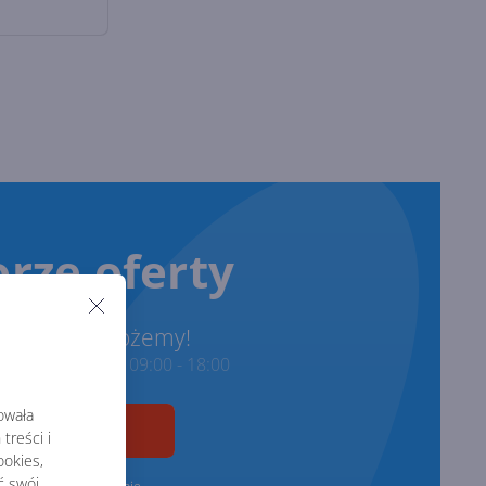
rze oferty
onimy i pomożemy!
ze w godzinach 09:00 - 18:00
rowała
treści i
okies,
ć swój
zgodę na przetwarzanie