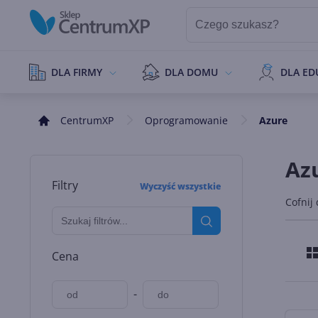
DLA FIRMY
DLA DOMU
DLA ED
CentrumXP
Oprogramowanie
Azure
Az
Filtry
Wyczyść wszystkie
Cofnij
Cena
-