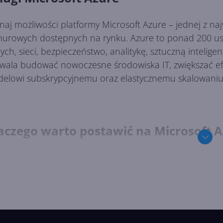
naj możliwości platformy Microsoft Azure – jednej z na
urowych dostępnych na rynku. Azure to ponad 200 us
ych, sieci, bezpieczeństwo, analitykę, sztuczną intelig
wala budować nowoczesne środowiska IT, zwiększać efe
elowi subskrypcyjnemu oraz elastycznemu skalowani
aczego warto postawić na Microsoft A
re wspiera organizacje w codziennym działaniu, umożl
onywanie kopii zapasowych, hostowanie aplikacji, prze
ażanie rozwiązań opartych o AI. Usługi chmurowe moż
tosowany do potrzeb firmy – zarówno niewielkiego biznes