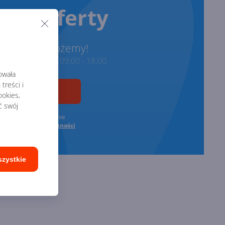
rze oferty
onimy i pomożemy!
ze w godzinach 09:00 - 18:00
rowała
treści i
okies,
ć swój
zgodę na przetwarzanie
oraz
Polityki Prywatności
szystkie