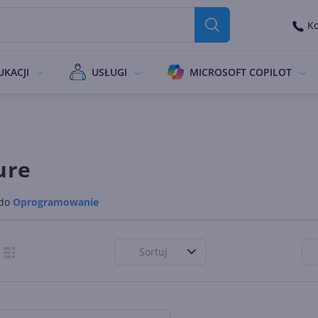
Ko
UKACJI
USŁUGI
MICROSOFT COPILOT
ure
 do
Oprogramowanie
Sortuj