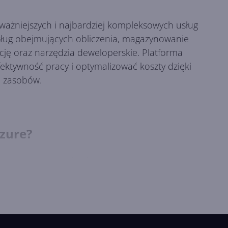
jważniejszych i najbardziej kompleksowych usług
ług obejmujących obliczenia, magazynowanie
encję oraz narzędzia deweloperskie. Platforma
ktywność pracy i optymalizować koszty dzięki
u zasobów.
zure?
iwiając tworzenie środowisk serwerowych,
chowywanie plików, korzystanie z baz danych czy
na uruchamiać w sposób elastyczny,
u, jak i dużej korporacji.