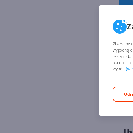
Z
Zbieramy ci
wygodną ob
reklam dop
akceptując
wybór.
(wi
Odrz
Us