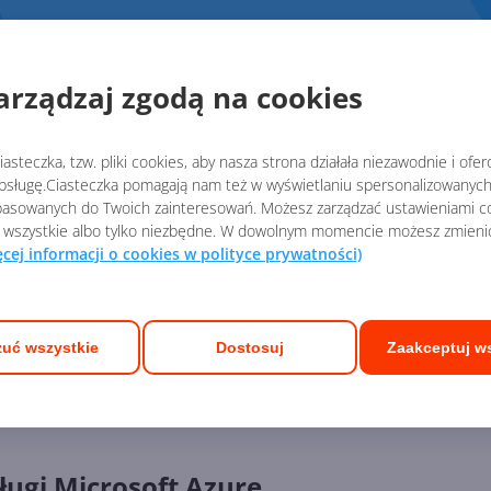
Pomoc w wybo
arządzaj zgodą na cookies
Zostaw swój numer, oddzw
Oddzwonimy w ciągu 15 minut w dni roboc
asteczka, tzw. pliki cookies, aby nasza strona działała niezawodnie i ofe
sługę.Ciasteczka pomagają nam też w wyświetlaniu spersonalizowanych 
asowanych do Twoich zainteresowań. Możesz zarządzać ustawieniami co
 wszystkie albo tylko niezbędne. W dowolnym momencie możesz zmieni
ęcej informacji o cookies w polityce prywatności)
Zostawiając numer telefonu wyrażasz 
danych wg zasad
Regulaminu sklepu
uć wszystkie
Dostosuj
Zaakceptuj w
ługi Microsoft Azure