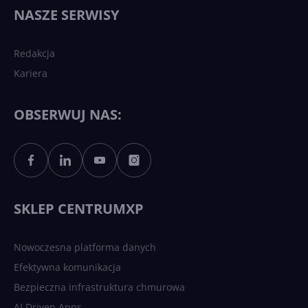
wydarzy się w 2026 roku w
NASZE SERWISY
sztucznej inteligencji?
Redakcja
Kariera
Każdy komputer z Windows
11 to teraz AI PC dzięki
Copilotowi
OBSERWUJ NAS:
Sztuczna inteligencja po
polsku. Dość barier
językowych
SKLEP CENTRUMXP
Nowoczesna platforma danych
Efektywna komunikacja
Bezpieczna infrastruktura chmurowa
AI Driven Apps