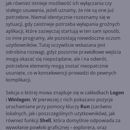
jak również istnieje możliwość ich wyłączania czy
stałego usuwania, jeżeli uznamy, że nie są one już
potrzebne. Niemal identycznie rozeznamy się w
sytuacji, gdy zaistnieje potrzeba wyłapania groźnych
aplikacji, które zazwyczaj startują w ten sam sposób,
co inne programy, ale pozostają niewidoczne oczom
użytkowników. Tutaj oczywiście wskazana jest
odrobina rozwagi, gdyż pozornie prawidłowe wejścia
mogą okazać się niepożądane, ale i na odwrót,
potrzebne elementy mogą zostać nieopatrznie
usunięte, co w konsekwencji prowadzi do pewnych
komplikacji.
Sekcja o której mowa znajduje się w zakładkach
Logon
i
Winlogon
. W pierwszej z nich pokazano pozycje
uruchamiane przy pomocy kluczy
Run
(zarówno
lokalnych, jak i poszczególnych użytkowników), jak
również funkcji
Shell
, która domyślnie odpowiada za
wywołanie powłoki graficznej – explorera, oraz