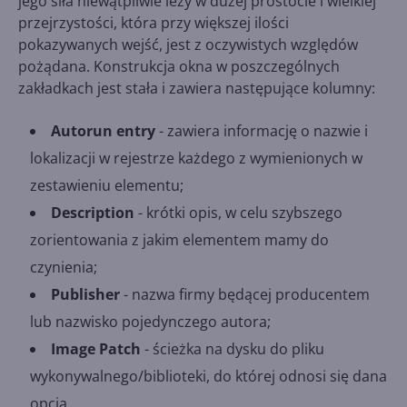
jego siła niewątpliwie leży w dużej prostocie i wielkiej
przejrzystości, która przy większej ilości
pokazywanych wejść, jest z oczywistych względów
pożądana. Konstrukcja okna w poszczególnych
zakładkach jest stała i zawiera następujące kolumny:
Autorun entry
- zawiera informację o nazwie i
lokalizacji w rejestrze każdego z wymienionych w
zestawieniu elementu;
Description
- krótki opis, w celu szybszego
zorientowania z jakim elementem mamy do
czynienia;
Publisher
- nazwa firmy będącej producentem
lub nazwisko pojedynczego autora;
Image Patch
- ścieżka na dysku do pliku
wykonywalnego/biblioteki, do której odnosi się dana
opcja.