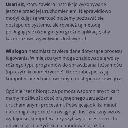
Userinit
, który zawiera instrukcje wykonywane
jeszcze przed jej uruchomieniem. Nieprawidłowo
modyfikując tą wartość możemy pozbawić się
dostępu do systemu, ale również tą metodą
posługują się różnego typu groźne aplikacje, aby
każdorazowo wywoływać złośliwy kod.
Winlogon
natomiast zawiera dane dotyczące procesu
logowania. W miejscu tym mogą znajdować się wpisy
różnego typu programów do sprawdzania tożsamości
(np. czytniki biometryczne), które zabezpieczają
komputer przed niepowołanym dostępem z zewnątrz.
Ogólnie rzecz biorąc, za pomocą wspomnianych kart
mamy możliwość dość przystępnego zarządzania
uruchamianymi procesami. Poświęcając kilka minut
na konfigurację, można osiągnąć dość znaczny wzrost
wydajności komputera, czy szybszy proces rozruchu,
od wciśnięcia przycisku na obudowanie, aż do