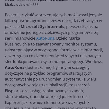
Liczba odsłon:
14836
Po serii artykułów prezentujących możliwości jedynie
kilku spośród ogromnej rzeszy narzędzi zebranych w
pakiecie
Microsoft SysInternals
, przyszedł czas na
omówienie jednego z ciekawszych programów z tej
serii, mianowicie
AutoRuns
. Dzieło Marka
Russinovich'a to zaawansowany monitor systemu,
udostępniający w przystępnej formie wiele informacji,
z szeregu na co dzień nieodwiedzanych i nieznanych
sfer funkcjonowania systemu operacyjnego Windows.
AutoRuns
dostarcza między innymi szczegóły
dotyczące na przykład programów startujących
automatycznie po uruchomieniu systemu (z wielu
dostępnych w rejestrze lokalizacji), rozszerzeń
Eksploratora, usług, zaplanowanych zadań,
sterowników, dodatków przeglądarki Internet
Explorer, jak również elementów związanych z
obsługą ruchu sieciowego. Omawiany program to