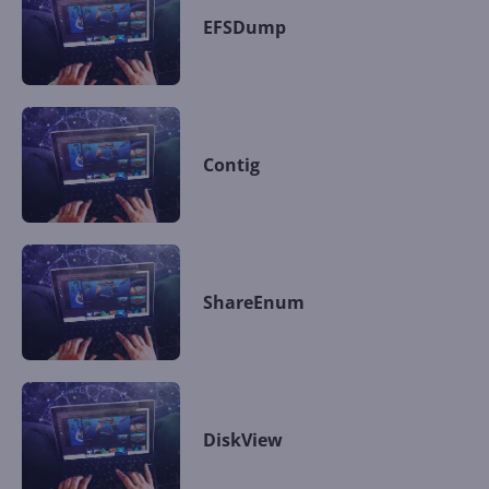
EFSDump
Contig
ShareEnum
DiskView