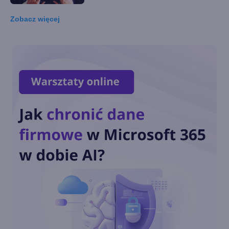
Zobacz
więcej
Wprowadzenie do
SysInternals
AutoRuns
BgInfo