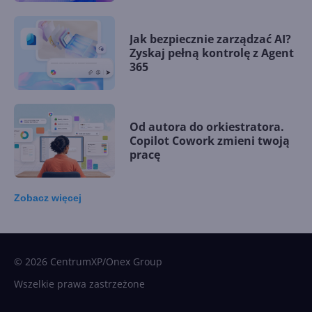
Jak bezpiecznie zarządzać AI?
Zyskaj pełną kontrolę z Agent
365
Od autora do orkiestratora.
Copilot Cowork zmieni twoją
pracę
Zobacz
więcej
15 kamieni milowych w
Microsoft AI. Tak rodziła się
sztuczna inteligencja
© 2026 CentrumXP/Onex Group
Wszelkie prawa zastrzeżone
Najnowsze trendy w AI. Co