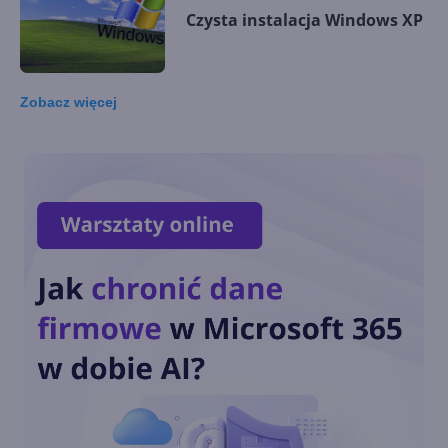
Czysta instalacja Windows XP
Zobacz
więcej
Przypomnienie o zmianie
hasła
Ukrycie zegarka z paska
zadań
Autouzupełnianie w wierszu
poleceń