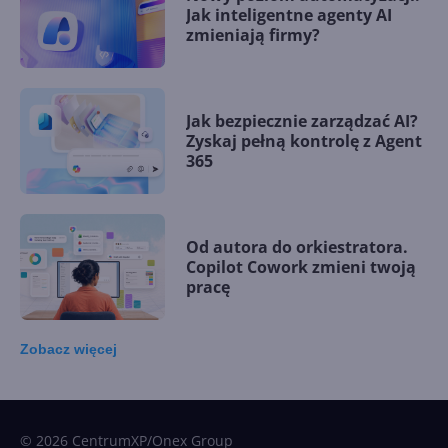
Jak inteligentne agenty AI
zmieniają firmy?
Jak bezpiecznie zarządzać AI?
Zyskaj pełną kontrolę z Agent
365
Od autora do orkiestratora.
Copilot Cowork zmieni twoją
pracę
Zobacz
więcej
15 kamieni milowych w
Microsoft AI. Tak rodziła się
sztuczna inteligencja
© 2026 CentrumXP/Onex Group