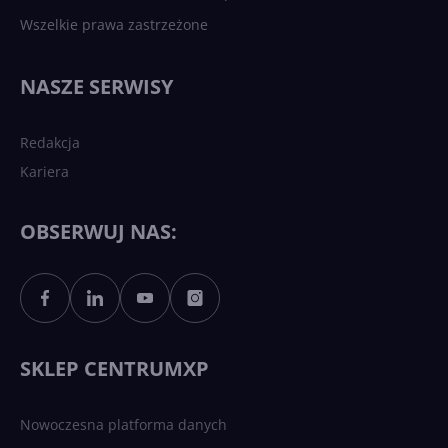
Wszelkie prawa zastrzeżone
Najnowsze trendy w AI. Co
wydarzy się w 2026 roku w
NASZE SERWISY
sztucznej inteligencji?
Redakcja
Kariera
Każdy komputer z Windows
11 to teraz AI PC dzięki
Copilotowi
OBSERWUJ NAS:
Sztuczna inteligencja po
polsku. Dość barier
językowych
SKLEP CENTRUMXP
Nowoczesna platforma danych