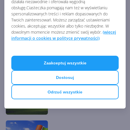
WINDOWS XP
działała niezawodnie i oferowała wygodną
obsługę.Ciasteczka pomagają nam też w wyświetlaniu
spersonalizowanych treści i reklam dopasowanych do
Twoich zainteresowań. Możesz zarządzać ustawieniami
Obsługa wiersza poleceń
cookies, akceptując wszystkie albo tylko niezbędne. W
dowolnym momencie możesz zmienić swój wybór.
(więcej
informacji o cookies w polityce prywatności)
Konsola odzyskiwania
Zaakceptuj wszystkie
Dostosuj
Odrzuć wszystkie
Aktualizacja poprzednich
wersji systemu Windows do
Windows XP