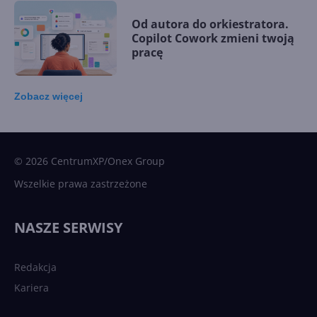
Od autora do orkiestratora.
Copilot Cowork zmieni twoją
pracę
Zobacz
więcej
15 kamieni milowych w
Microsoft AI. Tak rodziła się
sztuczna inteligencja
© 2026 CentrumXP/Onex Group
Wszelkie prawa zastrzeżone
Najnowsze trendy w AI. Co
wydarzy się w 2026 roku w
NASZE SERWISY
sztucznej inteligencji?
Redakcja
Kariera
Każdy komputer z Windows
11 to teraz AI PC dzięki