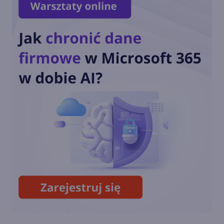
Zapisywanie załącznikow
poczty e-mail w SharePoint
Zapisywanie aktualizacji z
usługi Facebook na liście
programu SharePoint
Udostępnianie filmu z usługi
YouTube na tablicy usługi
Facebook