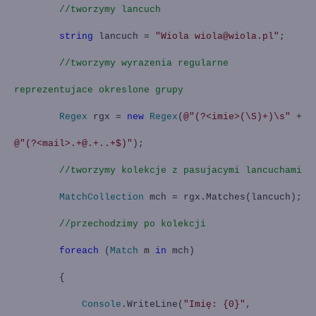
//tworzymy lancuch
string
lancuch =
"Wiola wiola@wiola.pl"
;
//tworzymy wyrazenia regularne
reprezentujace okreslone grupy
Regex
rgx =
new
Regex
(
@"(?<imie>(\S)+)\s"
+
@"(?<mail>.+@.+..+$)"
);
//tworzymy kolekcje z pasujacymi lancuchami
MatchCollection
mch = rgx.Matches(lancuch);
//przechodzimy po kolekcji
foreach
(
Match
m
in
mch)
{
Console
.WriteLine(
"Imię: {0}"
,