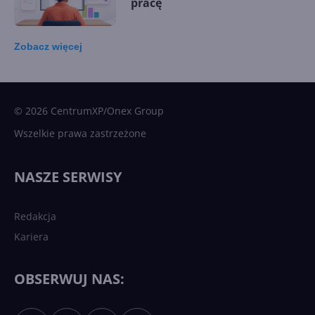
pracę
Zobacz
więcej
15 kamieni milowych w
Microsoft AI. Tak rodziła się
sztuczna inteligencja
© 2026 CentrumXP/Onex Group
Wszelkie prawa zastrzeżone
Najnowsze trendy w AI. Co
wydarzy się w 2026 roku w
NASZE SERWISY
sztucznej inteligencji?
Redakcja
Kariera
Każdy komputer z Windows
11 to teraz AI PC dzięki
Copilotowi
OBSERWUJ NAS: