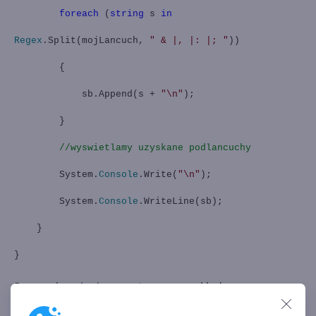
foreach
(
string
s
in
Regex
.Split(mojLancuch,
" & |, |: |; "
))
{
sb.Append(s +
"\n"
);
}
//wyswietlamy uzyskane podlancuchy
System.
Console
.Write(
"\n"
);
System.
Console
.WriteLine(sb);
}
}
Po uruchomieniu powyższego przykładu otrzymamy
identyczne wyniki jak poprzednio. Jedyną różnicą w