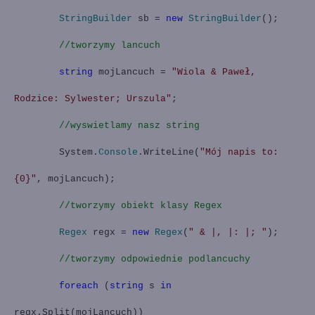
StringBuilder
sb =
new
StringBuilder
();
//tworzymy lancuch
string
mojLancuch =
"Wiola & Paweł,
Rodzice: Sylwester; Urszula"
;
//wyswietlamy nasz string
System.
Console
.WriteLine(
"Mój napis to:
{0}"
, mojLancuch);
//tworzymy obiekt klasy Regex
Regex
regx =
new
Regex
(
" & |, |: |; "
);
//tworzymy odpowiednie podlancuchy
foreach
(
string
s
in
regx.Split(mojLancuch))