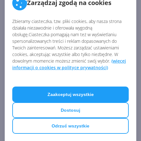
Zarządzaj zgodą na cookies
kodzie w porównaniu z poprzednim programem jest
to, że nie tworzymy tutaj egzemplarza klasy
Regex,
a
wywołujemy statyczną metodę
Split()
przyjmującą jako
Zbieramy ciasteczka, tzw. pliki cookies, aby nasza strona
pierwszy argument – przeszukiwany łańcuch znaków,
działała niezawodnie i oferowała wygodną
a jako drugi – wyrażenie regularne określające
obsługę.Ciasteczka pomagają nam też w wyświetlaniu
szukany wzorzec.
spersonalizowanych treści i reklam dopasowanych do
Twoich zainteresowań. Możesz zarządzać ustawieniami
W przestrzeni
System.Text.
RegularExpressions
znajduje
cookies, akceptując wszystkie albo tylko niezbędne. W
dowolnym momencie możesz zmienić swój wybór.
(więcej
się bardzo ciekawy typ zwracanej kolekcji.
informacji o cookies w polityce prywatności)
MatchCollection
, bo o nim mowa może zawierać lub nie
zawierać obiekty typu
Match.
Po co nam te klasy?
Przede wszystkim po to, aby móc powtarzać
przeszukiwanie łańcuchów a wyniki wrzucać do
Zaakceptuj wszystkie
kolekcji. Poniższy przykład prezentuje sposób
definiowania i stosowania kolekcji
MatchCollection
oraz
Dostosuj
obiektów typu
Match
:
Odrzuć wszystkie
public
class
Lancuchy