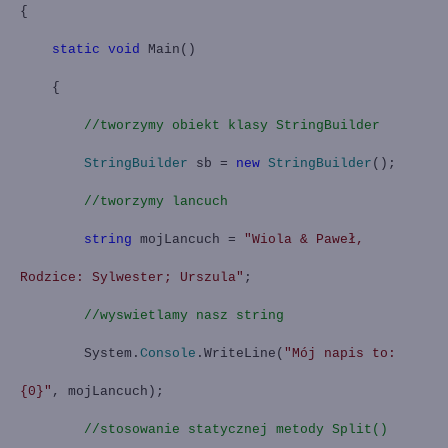
{
static
void
Main()
{
//tworzymy obiekt klasy StringBuilder
StringBuilder
sb =
new
StringBuilder
();
//tworzymy lancuch
string
mojLancuch =
"Wiola & Paweł,
Rodzice: Sylwester; Urszula"
;
//wyswietlamy nasz string
System.
Console
.WriteLine(
"Mój napis to:
{0}"
, mojLancuch);
//stosowanie statycznej metody Split()