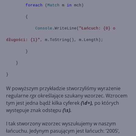
foreach
(
Match
m
in
mch)
{
Console
.WriteLine(
"Łańcuch: {0} o
długości: {1}"
, m.ToString(), m.Length);
}
}
}
W powyższym przykładzie stworzyliśmy wyrażenie
regularne
rgx
określające szukany wzorzec. Wzrocem
tym jest jedna bądź kilka cyferek
(\d+),
po których
występuje znak odstępu
(\s).
I tak stworzony wzorzec wyszukujemy w naszym
łańcuchu. Jedynym pasującym jest łańcuch: ‘2005’,