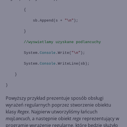
{
sb.Append(s +
"\n"
);
}
//wyswietlamy uzyskane podlancuchy
System.
Console
.Write(
"\n"
);
System.
Console
.WriteLine(sb);
}
}
Powyższy przykład prezentuje sposób obsługi
wyrażeń regularnych poprzez stworzenie obiektu
klasy
Regex
. Najpierw utworzyliśmy łańcuch
mojLancuch
, a następnie obiekt
regx
reprezentujący w
programie wyrażenie regularne, które będzie służyło