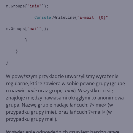
m.Groups[
"imie"
]);
Console
.WriteLine(
"E-mail: {0}"
,
m.Groups[
"mail"
]);
}
}
}
W powyższym przykładzie utworzyliśmy wyrażenie
regularne, które zawiera w sobie pewne grupy (grupę
o nazwie:
imie
oraz grupę:
mail
). Wszystko co się
znajduje między nawiasami okrągłymi to anonimowa
grupa. Nazwę grupie nadaje łańcuch: ?<imie> (w
przypadku grupy imie), oraz łańcuch ?<mail> (w
przypadku grupy mail).
Wyświetlenie odpowiednich grup jest bardzo łatwe.