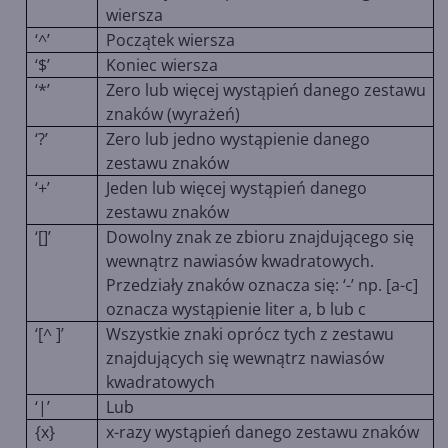
wiersza
‘^’
Początek wiersza
‘$’
Koniec wiersza
‘*’
Zero lub więcej wystąpień danego zestawu
znaków (wyrażeń)
‘?’
Zero lub jedno wystąpienie danego
zestawu znaków
‘+’
Jeden lub więcej wystąpień danego
zestawu znaków
‘[]’
Dowolny znak ze zbioru znajdującego się
wewnątrz nawiasów kwadratowych.
Przedziały znaków oznacza się: ‘-’ np. [a-c]
oznacza wystąpienie liter a, b lub c
‘[^ ]’
Wszystkie znaki oprócz tych z zestawu
znajdujących się wewnątrz nawiasów
kwadratowych
‘|’
Lub
{x}
x-razy wystąpień danego zestawu znaków