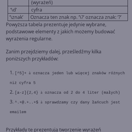
(wyrażeń)
‘\d’
cyfra
‘\znak’
Oznacza ten znak np. ‘\?’ oznacza znak: ‘?’
Powyższa tabela prezentuje jedynie wybrane,
podstawowe elementy z jakich możemy budować
wyrażenia regularne.
Zanim przejdziemy dalej, prześledźmy kilka
poniższych przykładów:
à
[^5]+
oznacza jeden lub więcej znaków różnych
niż cyfra 5
à
[a-z]{2,4}
oznacza od 2 do 4 liter (małych)
à
^.+@.+..+$
sprawdzamy czy dany łańcuch jest
emailem
Przykłady te prezentują tworzenie wyrażeń