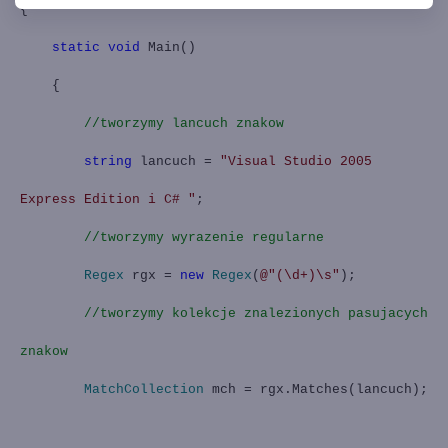
{
static
void
Main()
{
//tworzymy lancuch znakow
string
lancuch =
"Visual Studio 2005
Express Edition i C# "
;
//tworzymy wyrazenie regularne
Regex
rgx =
new
Regex
(
@"(\d+)\s"
);
//tworzymy kolekcje znalezionych pasujacych
znakow
MatchCollection
mch = rgx.Matches(lancuch);