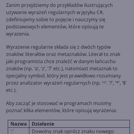
Zanim przejdziemy do przykładów ilustrujących
używanie wyrażeń regularnych w języku C#,
zdefiniujemy sobie to pojęcie i nauczymy się
podstawowych elementów, które opisują te
wyrażenia.
Wyrażenie regularne składa się z dwóch typów
znaków: literałów oraz metaznaków. Literał to znak
jaki programista chce znaleźć w danym łańcuchu
znaków (np. ‘a’, ‘z’, ‘7’ etc.), natomiast metaznak to
specjalny symbol, który jest prawidłowo rozumiany
przez analizator wyrażeń regularnych (np. ‘^’. ‘?’, ‘*’, ‘$’
etc.).
Aby zacząć je stosować w programach musimy
poznać kilka elementów, które opisują wyrażenia:
Nazwa
Działanie
‘.’
Dowolny znak oprócz znaku nowego