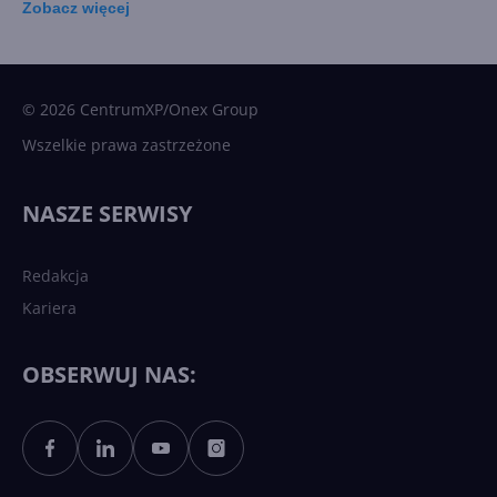
Zobacz
więcej
15 kamieni milowych w
Microsoft AI. Tak rodziła się
sztuczna inteligencja
© 2026 CentrumXP/Onex Group
Wszelkie prawa zastrzeżone
Najnowsze trendy w AI. Co
wydarzy się w 2026 roku w
NASZE SERWISY
sztucznej inteligencji?
Redakcja
Kariera
Każdy komputer z Windows
11 to teraz AI PC dzięki
Copilotowi
OBSERWUJ NAS:
Sztuczna inteligencja po
polsku. Dość barier