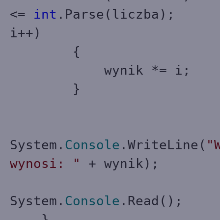
<=
int
.Parse(liczba);
i++)
{
wynik *= i;
}
System.
Console
.WriteLine(
"
wynosi: "
+ wynik);
System.
Console
.Read();
}