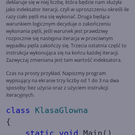
deklaruje się w niej liczbę, która będzie nam służyła
jako indeksator iteracji, czyli w uproszczeniu określi ile
razy ciało pętli ma się wykonać. Druga będąca
warunkiem logicznym decyduje o zakończeniu
wykonania pętli, jeśli warunek jest prawdziwy
rozpocznie się następna iteracja w przeciwnym
wypadku pętla zakończy się. Trzecia ostatnia część to
instrukcja wykonująca się na końcu każdej iteracji.
Zazwyczaj zmieniana jest tam wartość indeksatora.
Czas na prosty przykład. Napiszmy program
wypisujący na ekranie trzy liczby od 1 do 3 na dwa
sposoby: bez użycia oraz z użyciem instrukcji
iteracyjnych.
class
KlasaGlowna
{
static
void
Main()