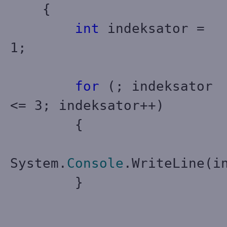
{
int
indeksator =
1;
for
(; indeksator
<= 3; indeksator++)
{
System.
Console
.WriteLine(i
}