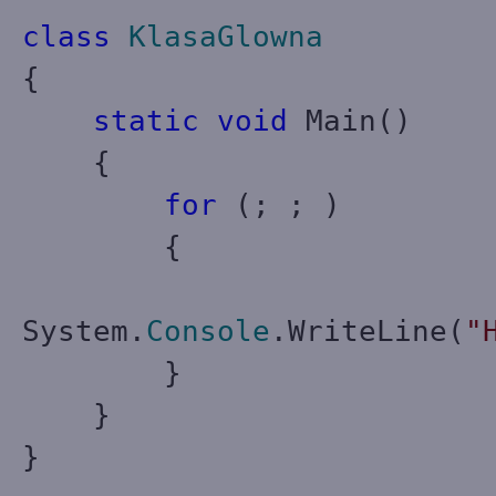
class
KlasaGlowna
{
static
void
Main()
{
for
(; ; )
{
System.
Console
.WriteLine(
"
}
}
}