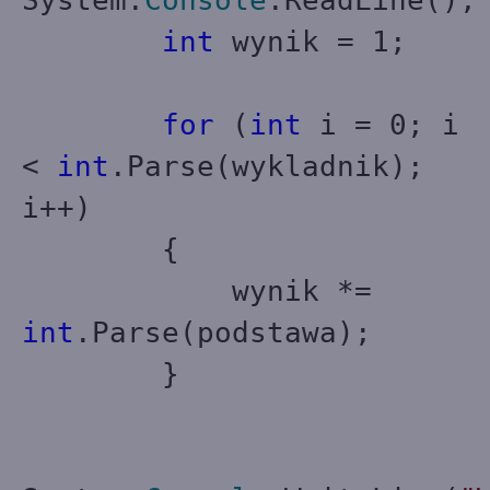
System.
Console
.ReadLine();
int
wynik = 1;
for
(
int
i = 0; i
<
int
.Parse(wykladnik);
i++)
{
wynik *=
int
.Parse(podstawa);
}