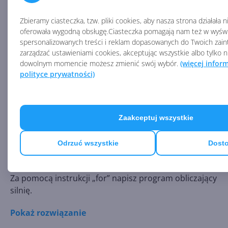
zwraca typ tekstowy jako wynik. Dlatego w dalszej
części programu musimy konwertować te zmienne z
Zbieramy ciasteczka, tzw. pliki cookies, aby nasza strona działała 
oferowała wygodną obsługę.Ciasteczka pomagają nam też w wyświ
typu tekstowego na całkowitoliczbowy za pomocą
spersonalizowanych treści i reklam dopasowanych do Twoich zai
metody „Parse()”. A oto wynik działania naszego
zarządzać ustawieniami cookies, akceptując wszystkie albo tylko 
programu:
dowolnym momencie możesz zmienić swój wybór.
(więcej infor
polityce prywatności)
Zaakceptuj wszystkie
Odrzuć wszystkie
Dosto
Ćwiczenie
Za pomocą instrukcji „for” napisz program obliczający
silnię.
Pokaż rozwiązanie