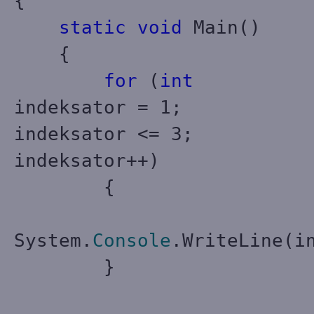
{
static
void
Main()
{
for
(
int
indeksator = 1;
indeksator <= 3;
indeksator++)
{
System.
Console
.WriteLine(i
}