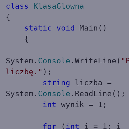
class
KlasaGlowna
{
static
void
Main()
{
System.
Console
.WriteLine(
"
liczbę."
);
string
liczba =
System.
Console
.ReadLine();
int
wynik = 1;
for
(
int
i = 1; i