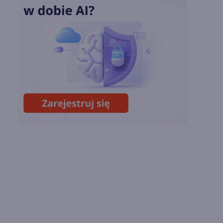
OpenAI zapowiada
model Astra.
Rozwiązał 10 starych
problemów
matematycznych
Zatrzęsienie nowości
w Microsoft Teams.
Zmiany z lipca 2026 r.