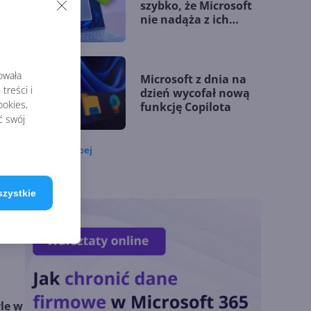
szybko, że Microsoft
nie nadąża z ich
łataniem
rowała
Microsoft z dnia na
treści i
dzień wycofał nową
okies,
funkcję Copilota
ć swój
palu
Zobacz
więcej
Przełomowy rok
Microsoftu. Jego
klienci budują
szystkie
przewagę dzięki AI
Microsoft udostępnia
silnik GitHub Copilot
w Copilot Studio
yle w