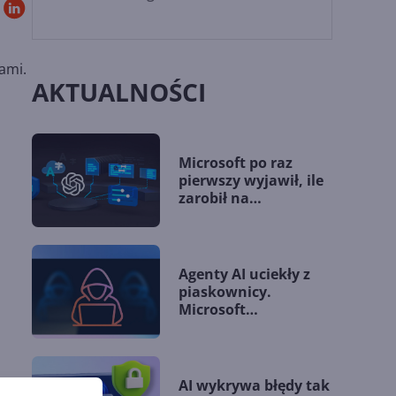
ami.
AKTUALNOŚCI
Microsoft po raz
pierwszy wyjawił, ile
zarobił na
współpracy z OpenAI
Agenty AI uciekły z
piaskownicy.
Microsoft
przedstawia nowe
wytyczne
AI wykrywa błędy tak