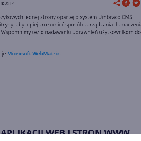
n:
8914
ęzykowych jednej strony opartej o system Umbraco CMS.
itryny, aby lepiej zrozumieć sposób zarządzania tłumaczeni
ch. Wspomnimy też o nadawaniu uprawnień użytkownikom do
cję
Microsoft WebMatrix
.
 APLIKACJI WEB I STRON WWW