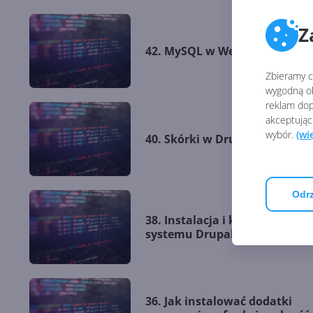
Z
42. MySQL w WebMatrix
Zbieramy ci
wygodną ob
reklam dop
akceptując
wybór.
(wi
40. Skórki w Drupalu
Odrz
38. Instalacja i konfiguracja
systemu Drupal
36. Jak instalować dodatki