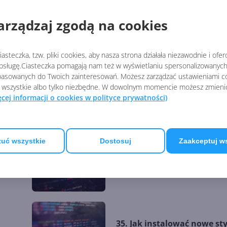
arządzaj zgodą na cookies
41. PHP w WebMatrix
asteczka, tzw. pliki cookies, aby nasza strona działała niezawodnie i ofe
sługę.Ciasteczka pomagają nam też w wyświetlaniu spersonalizowanych 
asowanych do Twoich zainteresowań. Możesz zarządzać ustawieniami co
 wszystkie albo tylko niezbędne. W dowolnym momencie możesz zmieni
ęcej informacji o cookies w polityce prywatności)
39. Potęga modułów w Dru
uć wszystkie
Dostosuj
Zaakceptuj w
37. Omówienie możliwości
systemu CMS Drupal
35. Jak instalować nowe st