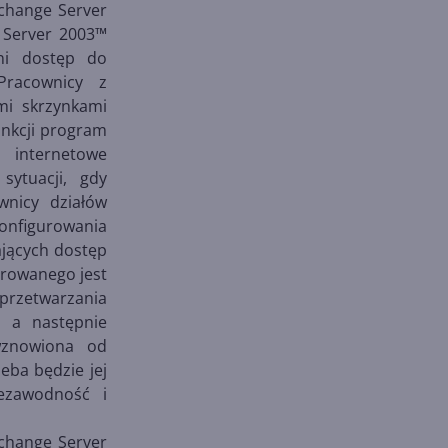
change Server
 Server 2003™
ni dostęp do
Pracownicy z
mi skrzynkami
unkcji program
internetowe
ytuacji, gdy
wnicy działów
onfigurowania
ających dostęp
orowanego jest
rzetwarzania
, a następnie
wznowiona od
eba będzie jej
ezawodność i
change Server