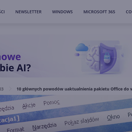
CI
NEWSLETTER
WINDOWS
MICROSOFT 365
CO
03
10 głównych powodów uaktualnienia pakietu Office do we