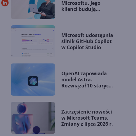
Microsoftu. Jego
klienci budują
przewagę dzięki AI
Microsoft udostępnia
silnik GitHub Copilot
w Copilot Studio
OpenAI zapowiada
model Astra.
Rozwiązał 10 starych
problemów
matematycznych
Zatrzęsienie nowości
w Microsoft Teams.
Zmiany z lipca 2026 r.