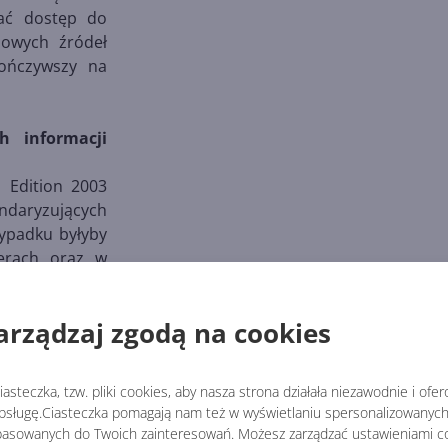
kać dostęp do
mowych źródeł
kończywszy na
h informacji
l Edition 2003
daryzujących
zypadku byłyby
erach oraz w
zyć zjawisko
y wykonywania
arządzaj zgodą na cookies
organizacjach,
nformacji.
asteczka, tzw. pliki cookies, aby nasza strona działała niezawodnie i ofe
let aplikacji
sługę.Ciasteczka pomagają nam też w wyświetlaniu spersonalizowanych 
asowanych do Twoich zainteresowań. Możesz zarządzać ustawieniami co