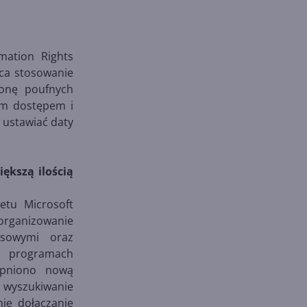
mation Rights
ca stosowanie
ronę poufnych
ym dostępem i
 ustawiać daty
ększą ilością
ietu Microsoft
 organizowanie
esowymi oraz
ch programach
tępniono nową
 wyszukiwanie
nie dołączanie