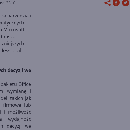
n:
13316
era narzędzia i
rmatycznych
tu Microsoft
odnosząc
ażniejszych
ofessional
ch decyzji we
akietu Office
kom wymianę i
eł, takich jak
e firmowe lub
i i możliwość
a wydajność
ch decyzji we