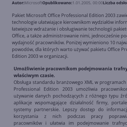
Autor:
Microsoft
Opublikowano:
1.01.2005, 00:00
Liczba odsło
Pakiet Microsoft Office Professional Edition 2003 zawi
technologie ułatwiające kierownikom wydziałów info
łatwiejsze wdrażanie i obsługiwanie technologii pakie
Office, a także administrowanie nimi, jednocześnie p
wydajność pracowników. Poniżej wymieniono 10 najw
powodów, dla których warto używać pakietu Office Pr
Edition 2003 w organizacji.
Umożliwienie pracownikom podejmowania trafny
właściwym czasie.
Obsługa standardu branżowego XML w programach p
Professional Edition 2003 umożliwia pracowni
używanie danych pochodzących z różnego typu źród
aplikacje wspomagające działalność firmy, portal
systemy partnerskie. Lepszy dostęp do informacj
korzystania z nich podczas pracy poprawi
pracowników i ułatwia im podejmowanie trafny