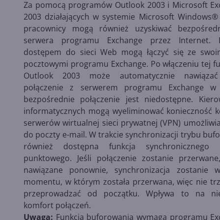
Za pomocą programów Outlook 2003 i Microsoft Ex
2003 działających w systemie Microsoft Windows®
pracownicy mogą również uzyskiwać bezpośred
serwera programu Exchange przez Internet. 
dostępem do sieci Web mogą łączyć się ze swoi
pocztowymi programu Exchange. Po włączeniu tej f
Outlook 2003 może automatycznie nawiązać 
połączenie z serwerem programu Exchange w s
bezpośrednie połączenie jest niedostępne. Kiero
informatycznych mogą wyeliminować konieczność k
serwerów wirtualnej sieci prywatnej (VPN) umożliwi
do poczty e-mail. W trakcie synchronizacji trybu buf
również dostępna funkcja synchronicznego p
punktowego. Jeśli połączenie zostanie przerwane
nawiązane ponownie, synchronizacja zostanie 
momentu, w którym została przerwana, więc nie trz
przeprowadzać od początku. Wpływa to na ni
komfort połączeń.
Uwaga:
Funkcja buforowania wymaga programu Ex