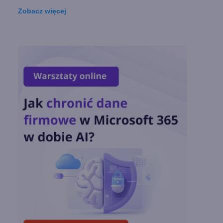
Zobacz
więcej
Lista zmian w
Microsoft 365 Copilot.
Podsumowanie lipca
2026
OpenAI tnie ceny
modeli GPT-5.6.
Odpowiedź na presję
Chin
Miliardy z AI i
chmury. Microsoft
ogłasza znakomite
wyniki i
superaplikację
Sztuczna inteligencja
wspiera odkrycia