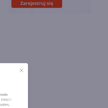
naukowe. OpenAI
startuje z nowym
programem
rowała
treści i
okies,