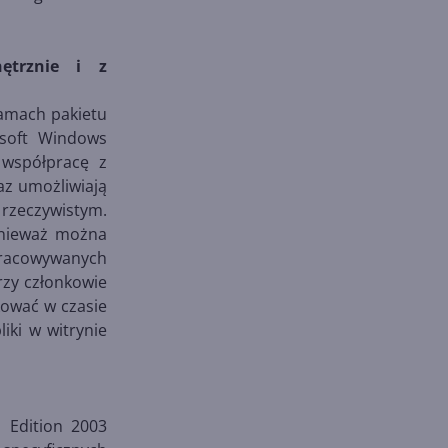
ętrznie i z
amach pakietu
osoft Windows
 współpracę z
az umożliwiają
zeczywistym.
onieważ można
pracowywanych
rzy członkowie
kować w czasie
iki w witrynie
l Edition 2003