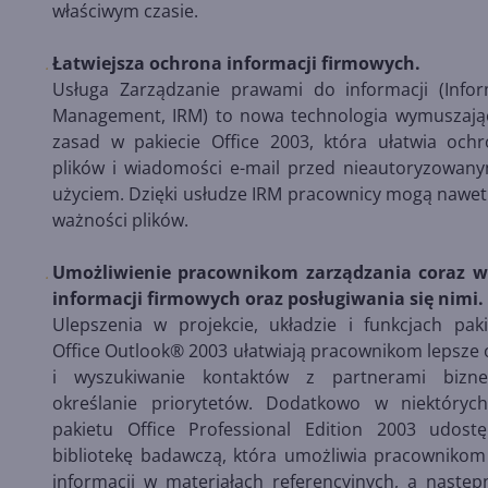
właściwym czasie.
Łatwiejsza ochrona informacji firmowych.
Usługa Zarządzanie prawami do informacji (Infor
Management, IRM) to nowa technologia wymuszają
zasad w pakiecie Office 2003, która ułatwia och
plików i wiadomości e-mail przed nieautoryzowan
użyciem. Dzięki usłudze IRM pracownicy mogą nawet
ważności plików.
Umożliwienie pracownikom zarządzania coraz wi
informacji firmowych oraz posługiwania się nimi.
Ulepszenia w projekcie, układzie i funkcjach pak
Office Outlook® 2003 ułatwiają pracownikom lepsze
i wyszukiwanie kontaktów z partnerami bizn
określanie priorytetów. Dodatkowo w niektóry
pakietu Office Professional Edition 2003 udos
bibliotekę badawczą, która umożliwia pracownikom
informacji w materiałach referencyjnych, a następ