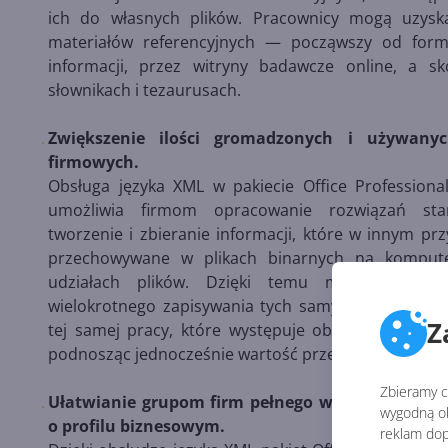
ich do własnych plików. Pracownicy mogą uzys
materiałów referencyjnych — począwszy od for
informacji, przez witryny badawcze online, a s
słownikach i tezaurusach.
Zwiększenie ilości gromadzonych i używanyc
firmowych.
Obsługa języka XML w pakiecie Office Professiona
umożliwia firmom opracowanie rozwiązań stan
tworzenie i zbieranie informacji, które w innym pr
przechowywane w plikach binarnych na komput
udziałach plików. Dzięki temu można ogranic
wielokrotnego zapisywania tych samych danych cz
Z
tej samej pracy, które występuje obecnie w wielu 
podnosząc jednocześnie wartość przechowywanych i
Zbieramy ci
Ułatwianie grupom firm pełnego wykorzystania za
wygodną ob
o profilu biznesowym.
reklam dop