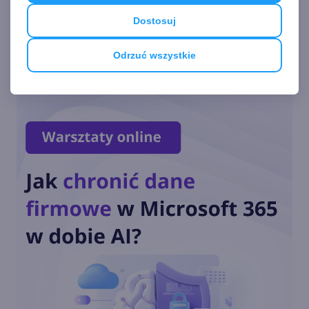
wątkom
Dostosuj
Zobacz
więcej
Odrzuć wszystkie
17. Komunikacja programu z
systemem
16. Przechowywanie danych
w zasobach
15. Funkcje tekstowe