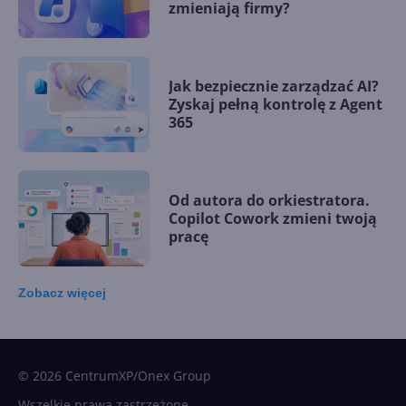
zmieniają firmy?
Jak bezpiecznie zarządzać AI?
Zyskaj pełną kontrolę z Agent
365
Od autora do orkiestratora.
Copilot Cowork zmieni twoją
pracę
Zobacz
więcej
15 kamieni milowych w
Microsoft AI. Tak rodziła się
sztuczna inteligencja
© 2026 CentrumXP/Onex Group
Wszelkie prawa zastrzeżone