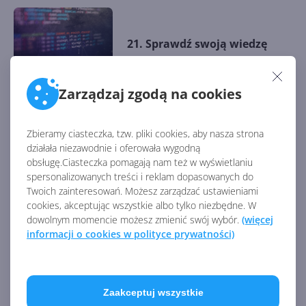
21. Sprawdź swoją wiedzę
Zarządzaj zgodą na cookies
20. Kompilacja i debugowanie
Zbieramy ciasteczka, tzw. pliki cookies, aby nasza strona
działała niezawodnie i oferowała wygodną
obsługę.Ciasteczka pomagają nam też w wyświetlaniu
spersonalizowanych treści i reklam dopasowanych do
Twoich zainteresowań. Możesz zarządzać ustawieniami
cookies, akceptując wszystkie albo tylko niezbędne. W
19. Zabezpieczamy program
dowolnym momencie możesz zmienić swój wybór.
(więcej
przed wyjątkami
informacji o cookies w polityce prywatności)
Zaakceptuj wszystkie
18. Wydajny program dzięki