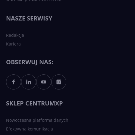
Najnowsze trendy w AI. Co
wydarzy się w 2026 roku w
NASZE SERWISY
sztucznej inteligencji?
Redakcja
Kariera
Każdy komputer z Windows
11 to teraz AI PC dzięki
Copilotowi
OBSERWUJ NAS:
Sztuczna inteligencja po
polsku. Dość barier
językowych
SKLEP CENTRUMXP
Nowoczesna platforma danych
Efektywna komunikacja