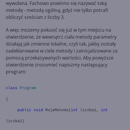
wywołana. Fachowo powinno się nazywać taką
metodę - metodą ogólną, gdyż nie tylko potrafi
obliczyć sześcian z liczby 3.
A więc możemy pokusić się już w tym miejscu na
stwierdzenie, że wewnątrz ciała metody parametry
działają jak zmienne lokalne, czyli tak, jakby zostały
zadeklarowane w ciele metody i zainicjalizowane za
pomocą przekazywanych wartości. Aby powyższe
stwierdzenie zrozumieć napiszmy następujący
program:
class
Program
{
public
void
MojaMetoda(
int
liczba1,
int
liczba2)