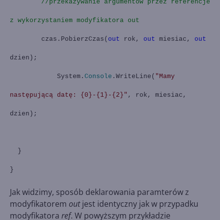
//przekazywanie argumentow przez referencje
z wykorzystaniem modyfikatora out
czas.PobierzCzas(
out
rok,
out
miesiac,
out
dzien);
System.
Console
.WriteLine(
"Mamy
następującą datę: {0}-{1}-{2}"
, rok, miesiac,
dzien);
}
}
Jak widzimy, sposób deklarowania paramterów z
modyfikatorem
out
jest identyczny jak w przypadku
modyfikatora
ref
. W powyższym przykładzie