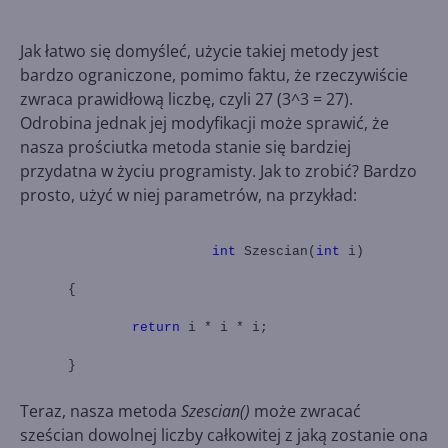
Jak łatwo się domyśleć, użycie takiej metody jest
bardzo ograniczone, pomimo faktu, że rzeczywiście
zwraca prawidłową liczbę, czyli 27 (3^3 = 27).
Odrobina jednak jej modyfikacji może sprawić, że
nasza prościutka metoda stanie się bardziej
przydatna w życiu programisty. Jak to zrobić? Bardzo
prosto, użyć w niej parametrów, na przykład:
int
Szescian(
int
i)
{
return
i * i * i;
}
Teraz, nasza metoda
Szescian()
może zwracać
sześcian dowolnej liczby całkowitej z jaką zostanie ona