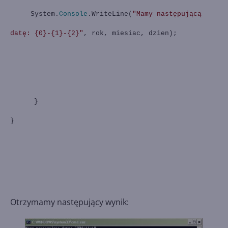
System.
Console
.WriteLine(
"Mamy następującą
datę: {0}-{1}-{2}"
, rok, miesiac, dzien);
}
}
Otrzymamy następujący wynik: