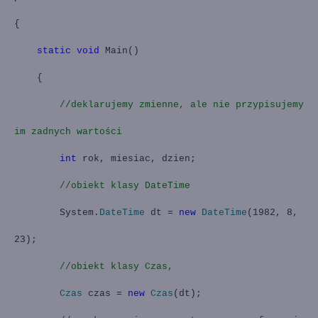
{
static
void
Main
()
{
//deklarujemy zmienne, ale nie przypisujemy
im zadnych wartości
int
rok, miesiac, dzien;
//obiekt klasy DateTime
System.
DateTime
dt =
new
DateTime
(1982, 8,
23);
//obiekt klasy Czas,
Czas
czas =
new
Czas
(dt);