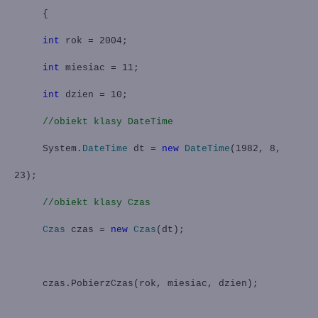
{
int
rok = 2004;
int
miesiac = 11;
int
dzien = 10;
//obiekt klasy DateTime
System.
DateTime
dt =
new
DateTime
(1982, 8,
23);
//obiekt klasy Czas
Czas
czas =
new
Czas
(dt);
czas.PobierzCzas(rok, miesiac, dzien);