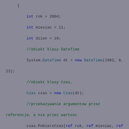
{
int
rok = 2004;
int
miesiac = 11;
int
dzien = 10;
//obiekt klasy DateTime
System.
DateTime
dt =
new
DateTime
(1982, 8,
23);
//obiekt klasy Czas,
Czas
czas =
new
Czas
(dt);
//przekazywanie argumentow przez
referencje, a nie przez wartosc
czas.PobierzCzas(
ref
rok,
ref
miesiac,
ref