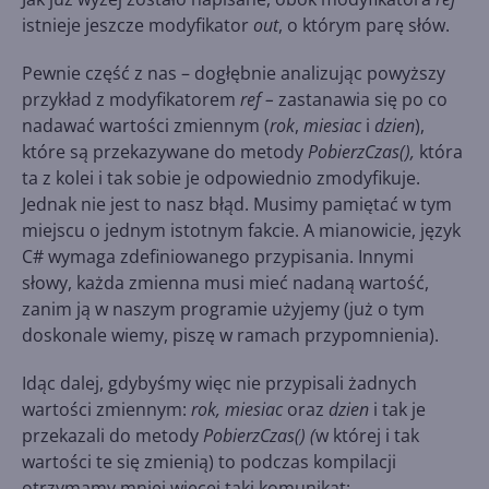
istnieje jeszcze modyfikator
out
, o którym parę słów.
Pewnie część z nas – dogłębnie analizując powyższy
przykład z modyfikatorem
ref –
zastanawia się po co
nadawać wartości zmiennym (
rok
,
miesiac
i
dzien
),
które są przekazywane do metody
PobierzCzas(),
która
ta z kolei i tak sobie je odpowiednio zmodyfikuje.
Jednak nie jest to nasz błąd. Musimy pamiętać w tym
miejscu o jednym istotnym fakcie. A mianowicie, język
C# wymaga zdefiniowanego przypisania. Innymi
słowy, każda zmienna musi mieć nadaną wartość,
zanim ją w naszym programie użyjemy (już o tym
doskonale wiemy, piszę w ramach przypomnienia).
Idąc dalej, gdybyśmy więc nie przypisali żadnych
wartości zmiennym:
rok, miesiac
oraz
dzien
i tak je
przekazali do metody
PobierzCzas() (
w której i tak
wartości te się zmienią) to podczas kompilacji
otrzymamy mniej więcej taki komunikat: