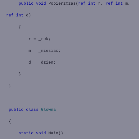
public
void
PobierzCzas(
ref
int
r,
ref
int
m,
ref
int
d)
{
r = _rok;
m = _miesiac;
d = _dzien;
}
}
public
class
Glowna
{
static
void
Main
()