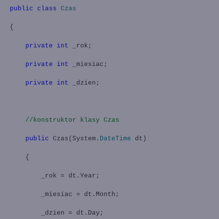
public
class
Czas
{
private
int
_rok;
private
int
_miesiac;
private
int
_dzien;
//konstruktor klasy Czas
public
Czas(System.
DateTime
dt)
{
_rok = dt.Year;
_miesiac = dt.Month;
_dzien = dt.Day;