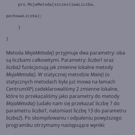
pro.MojaMetoda(szczesliwaLiczba,
pechowaLiczba);
}
}
Metoda
MojaMetoda()
przyjmuje dwa parametry: oba
są liczbami całkowitymi. Parametry:
liczba1
oraz
liczba2
funkcjonują jak zmienne lokalne metody
MojaMetoda().
W statycznej metodzie
Main()
(o
statycznych metodach była już mowa na łamach
CentrumXP) zadeklarowaliśmy 2 zmienne lokalne,
które to przekazaliśmy jako parametry do metody
MojaMetoda()
(udało nam się przekazać liczbę 7 do
parametru
liczba1
, natomiast liczbę 13 do parametru
liczba2
). Po skompilowaniu i odpaleniu powyższego
programiku otrzymamy następujące wyniki: