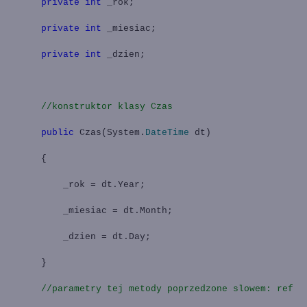
private
int
_rok;
private
int
_miesiac;
private
int
_dzien;
//konstruktor klasy Czas
public
Czas(System.
DateTime
dt)
{
_rok = dt.Year;
_miesiac = dt.Month;
_dzien = dt.Day;
}
//parametry tej metody poprzedzone slowem: ref