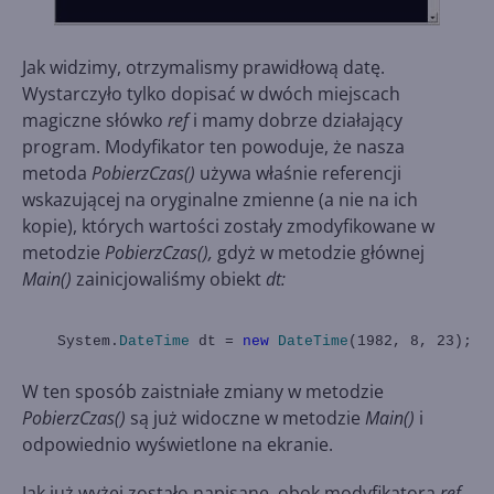
Jak widzimy, otrzymalismy prawidłową datę.
Wystarczyło tylko dopisać w dwóch miejscach
magiczne słówko
ref
i mamy dobrze działający
program. Modyfikator ten powoduje, że nasza
metoda
PobierzCzas()
używa właśnie referencji
wskazującej na oryginalne zmienne (a nie na ich
kopie), których wartości zostały zmodyfikowane w
metodzie
PobierzCzas(),
gdyż w metodzie głównej
Main()
zainicjowaliśmy obiekt
dt:
System.
DateTime
dt =
new
DateTime
(1982, 8, 23);
W ten sposób zaistniałe zmiany w metodzie
PobierzCzas()
są już widoczne w metodzie
Main()
i
odpowiednio wyświetlone na ekranie.
Jak już wyżej zostało napisane, obok modyfikatora
ref