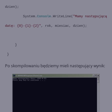
dzien);
System.
Console
.WriteLine(
"Mamy następującą
datę: {0}-{1}-{2}"
, rok, miesiac, dzien);
}
}
Po skompilowaniu będziemy mieli następujący wynik: