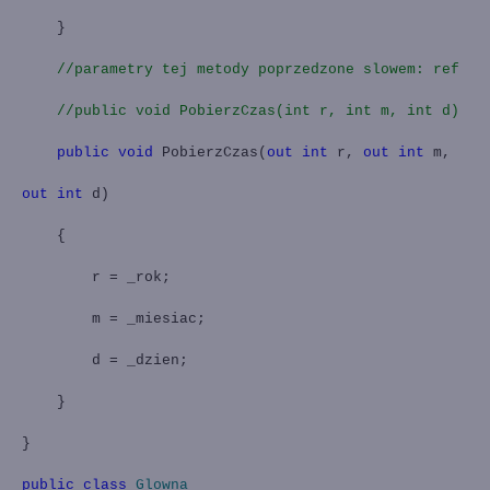
}
//parametry tej metody poprzedzone slowem: ref
//public void PobierzCzas(int r, int m, int d)
public
void
PobierzCzas(
out
int
r,
out
int
m,
out
int
d)
{
r = _rok;
m = _miesiac;
d = _dzien;
}
}
public
class
Glowna