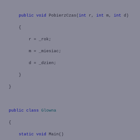
public
void
PobierzCzas(
int
r,
int
m,
int
d)
{
r = _rok;
m = _miesiac;
d = _dzien;
}
}
public
class
Glowna
{
static
void
Main
()