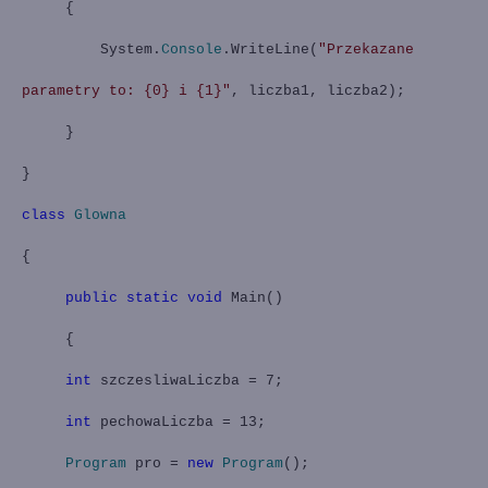
{
System.
Console
.WriteLine(
"Przekazane
parametry to: {0} i {1}"
, liczba1, liczba2);
}
}
class
Glowna
{
public
static
void
Main
()
{
int
szczesliwaLiczba = 7;
int
pechowaLiczba = 13;
Program
pro =
new
Program
();