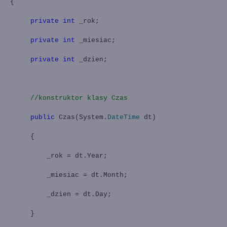
{
private
int
_rok;
private
int
_miesiac;
private
int
_dzien;
//konstruktor klasy Czas
public
Czas(System.
DateTime
dt)
{
_rok = dt.Year;
_miesiac = dt.Month;
_dzien = dt.Day;
}