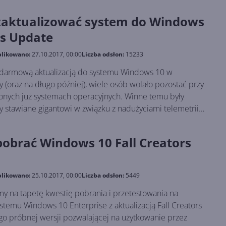
można nawet o niebezpodstawne stwierdzenie, że Fall
zaktualizować system do Windows
wane smartfonom jest jedną wielką łatką, mającą
rs Update
ociągnięcia. W oczywisty sposób jest to więc raczej ukłon
ących z Windows 10 Mobile, niż w stronę przeciętnego
likowano:
27.10.2017, 00:00
Liczba odsłon:
15233
go zresztą fakt, że spora część napraw poczyniona została
ch do dyspozycji jedynie organizacjom ( MDM ).
ową aktualizacją do systemu Windows 10 w
(oraz na długo później), wiele osób wolało pozostać przy
onych już systemach operacyjnych. Winne temu były
y stawiane gigantowi w związku z nadużyciami telemetrii
oraz prozaicznie, brak konieczności uaktualnienia. To
 ulegać zmianom – w chwili obecnej spora część
pobrać Windows 10 Fall Creators
ików pisana jest wyłącznie z myślą o Dziesiątce, zaś
ania nad swoimi poprzednikami zaczęło stopniowo
es darmowej aktualizacji systemu zakończył się już jakiś
likowano:
25.10.2017, 00:00
Liczba odsłon:
5449
 teoretycznie. W praktyce bowiem proces ten
al, o ile oczywiście nie będziemy mieli przed tym
etę kwestię pobrania i przetestowania na
 bowiem podanie się za osobę korzystającą z technologii
cją Fall Creators
kazuje, system nie weryfikuje tego w żaden sposób
ego próbnej wersji pozwalającej na użytkowanie przez