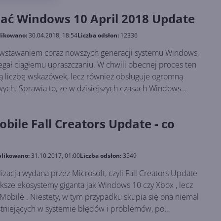
talacyjny.
wać Windows 10 April 2018 Update
likowano:
30.04.2018, 18:54
Liczba odsłon:
12336
owstawaniem coraz nowszych generacji systemu Windows,
legał ciągłemu upraszczaniu. W chwili obecnej proces ten
rą liczbę wskazówek, lecz również obsługuje ogromną
wych. Sprawia to, że w dzisiejszych czasach Windows
nawet przez zwykłego użytkownika, bez jakiejkolwiek
łaśnie między innymi przyczyniło się do tego, że
ile Fall Creators Update - co
króluje niepodzielnie w polskich domach. W tekście tym
dnienie dotyczące przeprowadzenia tak zwanej czystej
likowano:
31.10.2017, 01:00
Liczba odsłon:
3549
dana przez Microsoft, czyli Fall Creators Update
stemy giganta jak Windows 10 czy Xbox , lecz
stniejących w systemie błędów i problemów, po
 kwestii nowości i dodając ich zaledwie kilka.