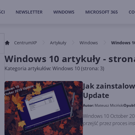
CI
NEWSLETTER
WINDOWS
MICROSOFT 365
CO
CentrumXP
Artykuły
Windows
Windows 1
Windows 10 artykuły - stron
Kategoria artykułów: Windows 10 (strona: 3)
Jak zainstalo
Update
Autor:
Mateusz Miciński
Opubl
Windows 10 October 201
przejść przez proces insta