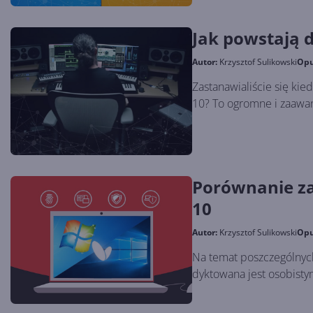
Jak powstają 
Autor:
Krzysztof Sulikowski
Opu
Zastanawialiście się ki
10? To ogromne i zaawa
Porównanie z
10
Autor:
Krzysztof Sulikowski
Opu
Na temat poszczególnyc
dyktowana jest osobisty