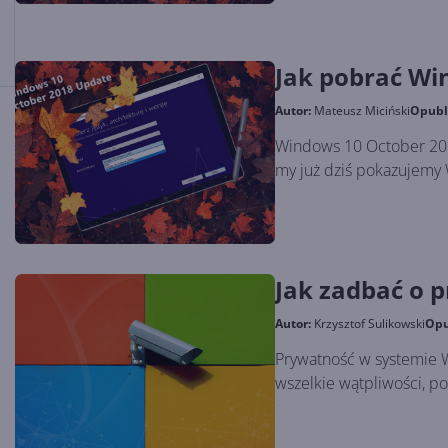
Jak pobrać Wi
Autor:
Mateusz Miciński
Opubl
Windows 10 October 2018
my już dziś pokazujemy 
Jak zadbać o 
Autor:
Krzysztof Sulikowski
Opu
Prywatność w systemie 
wszelkie wątpliwości, p