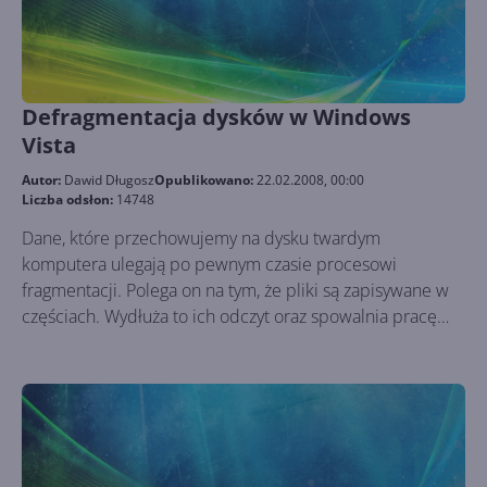
Defragmentacja dysków w Windows
Vista
Autor:
Dawid Długosz
Opublikowano:
22.02.2008, 00:00
Liczba odsłon:
14748
Dane, które przechowujemy na dysku twardym
komputera ulegają po pewnym czasie procesowi
fragmentacji. Polega on na tym, że pliki są zapisywane w
częściach. Wydłuża to ich odczyt oraz spowalnia pracę
systemu. Defragmentacja jest natomiast procesem
odwrotnym, który pozwala scalać części plików.