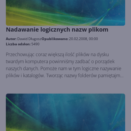
Nadawanie logicznych nazw plikom
Autor:
Dawid Długosz
Opublikowano:
20.02.2008, 00:00
Liczba odsłon:
5490
Przechowując coraz większą ilość plików na dysku
twardym komputera powinniśmy zadbać o porządek
naszych danych. Pomoże nam w tym logiczne nazywanie
plików i katalogów. Tworząc nazwy folderów pamiętajmy,
aby były one krótkie i w jasny sposób opisywały zawartość
jaka się w nim znajduje. Zobaczmy jak to zrobić na
przykładzie plików muzycznych.