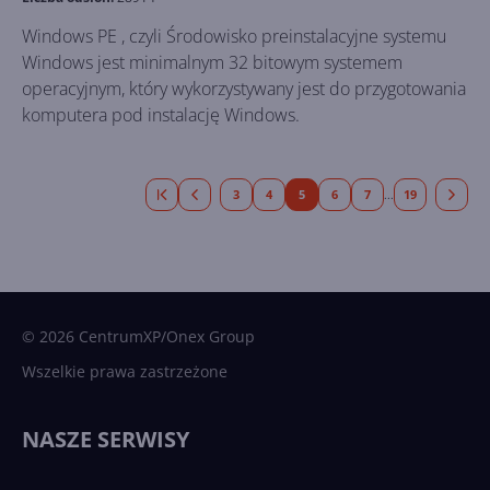
Windows PE , czyli Środowisko preinstalacyjne systemu
Windows jest minimalnym 32 bitowym systemem
operacyjnym, który wykorzystywany jest do przygotowania
komputera pod instalację Windows.
3
4
5
6
7
19
...
© 2026 CentrumXP/Onex Group
Wszelkie prawa zastrzeżone
NASZE SERWISY