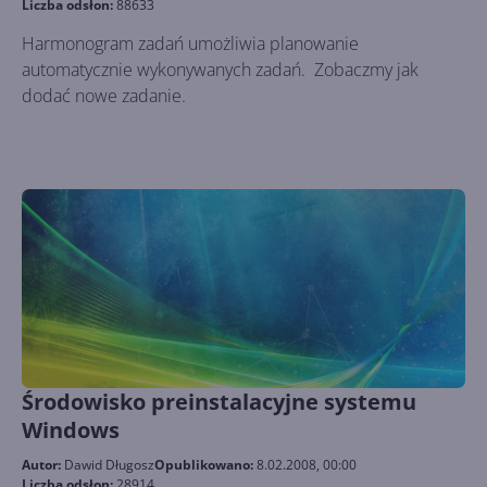
Liczba odsłon:
88633
Harmonogram zadań umożliwia planowanie
automatycznie wykonywanych zadań. Zobaczmy jak
dodać nowe zadanie.
Środowisko preinstalacyjne systemu
Windows
Autor:
Dawid Długosz
Opublikowano:
8.02.2008, 00:00
Liczba odsłon:
28914