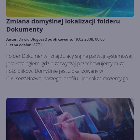
Zmiana domyślnej lokalizacji folderu
Dokumenty
Autor:
Dawid Długosz
Opublikowano:
19.02.2008, 00:00
Liczba odsłon:
8771
Folder Dokumenty , znajdujący się na partycji systemowej,
jest katalogiem, gdzie zazwyczaj przechowujemy dużą
ilość plików. Domyślnie jest zlokalizowany w
C:\Users\Nazwa_naszego_profilu . Jednakże możemy go
przenieść w inne miejsce. Rozwiązanie to może uratować
wiele cennych danych, które przechowujemy w folderze
Dokumenty , jeśli np. system operacyjny ulegnie awarii.