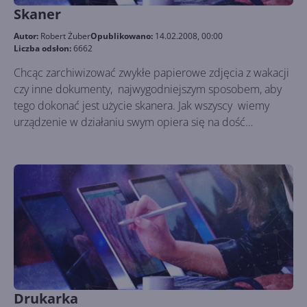
Skaner
Autor:
Robert Żuber
Opublikowano:
14.02.2008, 00:00
Liczba odsłon:
6662
Chcąc zarchiwizować zwykłe papierowe zdjęcia z wakacji
czy inne dokumenty, najwygodniejszym sposobem, aby
tego dokonać jest użycie skanera. Jak wszyscy wiemy
urządzenie w działaniu swym opiera się na dość
skomplikowanej dla zwykłych ludzi technologii
(przekształca do formy cyfrowej dokument materialny), to
jego instalacja w systemie jest intuicyjna i prosta.
Drukarka