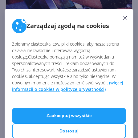
Aparat fotograficzny
Zarządzaj zgodą na cookies
Autor:
Robert Żuber
Opublikowano:
15.02.2008, 00:00
Liczba odsłon:
4753
Zbieramy ciasteczka, tzw. pliki cookies, aby nasza strona
Podłączony przez USB do komputera aparat cyfrowy
działała niezawodnie i oferowała wygodną
działający w trybie DRC pozwala jedynie na szybkie
obsługę.Ciasteczka pomagają nam też w wyświetlaniu
zgrywanie zdjęć, gdyż wykrywana jest jedynie karta
spersonalizowanych treści i reklam dopasowanych do
pamięci, na której zapisywane są wykonane fotografie
Twoich zainteresowań. Możesz zarządzać ustawieniami
oraz filmy.
cookies, akceptując wszystkie albo tylko niezbędne. W
dowolnym momencie możesz zmienić swój wybór.
(więcej
informacji o cookies w polityce prywatności)
Zaakceptuj wszystkie
Dostosuj