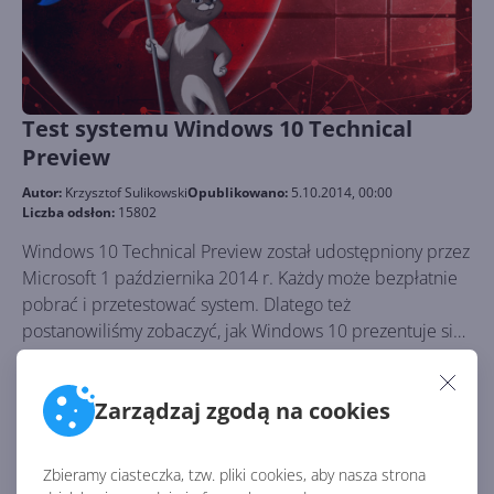
Test systemu Windows 10 Technical
Preview
Autor:
Krzysztof Sulikowski
Opublikowano:
5.10.2014, 00:00
Liczba odsłon:
15802
Windows 10 Technical Preview został udostępniony przez
Microsoft 1 października 2014 r. Każdy może bezpłatnie
pobrać i przetestować system. Dlatego też
postanowiliśmy zobaczyć, jak Windows 10 prezentuje się
w akcji i czy w rzeczywistości jest tak rewolucyjny, jak
zapowiadano. Przyjrzyjmy się bliżej procesowi instalacji i
Zarządzaj zgodą na cookies
najważniejszym składnikom Windows 10.
Zbieramy ciasteczka, tzw. pliki cookies, aby nasza strona