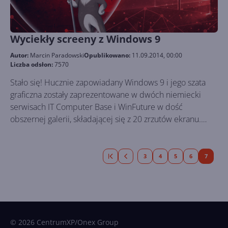
Wyciekły screeny z Windows 9
Autor:
Marcin Paradowski
Opublikowano:
11.09.2014, 00:00
Liczba odsłon:
7570
Stało się! Hucznie zapowiadany Windows 9 i jego szata
graficzna zostały zaprezentowane w dwóch niemiecki
serwisach IT Computer Base i WinFuture w dość
obszernej galerii, składającej się z 20 zrzutów ekranu.
Zdjęcia te pochodzą z wersji „Windows Technical
Preview”, build 9834 z dnia 8 września 2014. Pierwsze co
rzuca się w oczy to nowe ikony po prawej stronie
3
4
5
6
7
przycisku Start: wyszukiwanie i podgląd wirtualnych
pulpitów. Nowe ikony zostały przydzielone również dla
Eksploratora plików, Pulpitu i innym elementom.
© 2026 CentrumXP/Onex Group