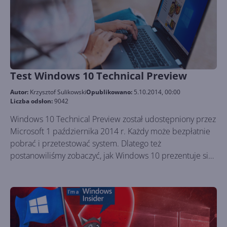
Test Windows 10 Technical Preview
Autor:
Krzysztof Sulikowski
Opublikowano:
5.10.2014, 00:00
Liczba odsłon:
9042
Windows 10 Technical Preview został udostępniony przez
Microsoft 1 października 2014 r. Każdy może bezpłatnie
pobrać i przetestować system. Dlatego też
postanowiliśmy zobaczyć, jak Windows 10 prezentuje się
w akcji i czy w rzeczywistości jest tak rewolucyjny, jak
zapowiadano. Przyjrzyjmy się bliżej procesowi instalacji i
najważniejszym składnikom Windows 10.