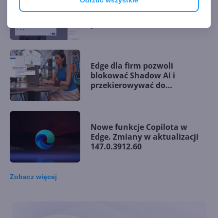
Copilot przejmuje ster w Edge.
Agentyczna AI klika za
pracownika
Edge dla firm pozwoli
blokować Shadow AI i
przekierowywać do
bezpiecznego Copilota
Nowe funkcje Copilota w
Edge. Zmiany w aktualizacji
147.0.3912.60
Zobacz
więcej
Microsoft Edge dla firm
integruje się z Microsoft 365
Copilot Chat