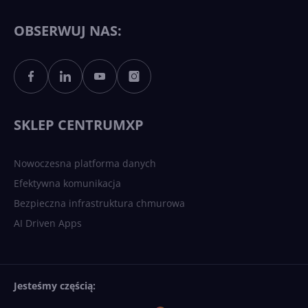
11 to teraz AI PC dzięki
Copilotowi
OBSERWUJ NAS:
Sztuczna inteligencja po
polsku. Dość barier
językowych
SKLEP CENTRUMXP
Nowoczesna platforma danych
Efektywna komunikacja
Bezpieczna infrastruktura chmurowa
AI Driven Apps
Jesteśmy częścią: