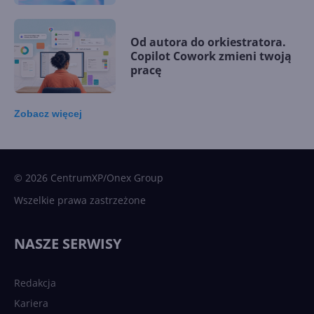
Od autora do orkiestratora.
Copilot Cowork zmieni twoją
pracę
Zobacz
więcej
15 kamieni milowych w
Microsoft AI. Tak rodziła się
sztuczna inteligencja
© 2026 CentrumXP/Onex Group
Wszelkie prawa zastrzeżone
Najnowsze trendy w AI. Co
wydarzy się w 2026 roku w
NASZE SERWISY
sztucznej inteligencji?
Redakcja
Kariera
Każdy komputer z Windows