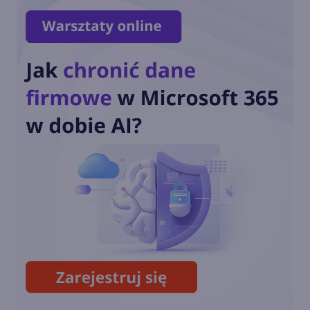
Copilot Mode w Edge. Nowy
tryb AI w przeglądarce
Copilot w menu
kontekstowym i na stronie
nowej karty w Edge
Podsumowanie roku 2024 w
Microsoft Edge. Sprawdź
statystyki!