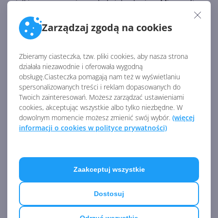
wielkiego znaczenia, aczkolwiek zdaniem Microsoftu
może ona być przydatna w celach edukacyjnych, a
Zarządzaj zgodą na cookies
także dla deweloperów, którzy dzięki niej mogą
zidentyfikować problemy z layoutem strony.
Zbieramy ciasteczka, tzw. pliki cookies, aby nasza strona
działała niezawodnie i oferowała wygodną
Źródło:
obsługę.Ciasteczka pomagają nam też w wyświetlaniu
https://techdows.com/2019/08/microsoft-is-working-
spersonalizowanych treści i reklam dopasowanych do
to-bring-3d-view-to-chromium-now-can-be-enabled-
Twoich zainteresowań. Możesz zarządzać ustawieniami
cookies, akceptując wszystkie albo tylko niezbędne. W
in-new-edge-browser.html
dowolnym momencie możesz zmienić swój wybór.
(więcej
AKTUALNOŚCI Z KATEGORII EDGE
informacji o cookies w polityce prywatności)
Edge bez inteligentnej historii.
Zaakceptuj wszystkie
Microsoft niespodziewanie
kasuje funkcję AI
Dostosuj
Odrzuć wszystkie