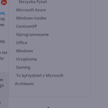
Skrzynka Pytań
Microsoft Azure
ie,
Windows Insider
iej
owe
CentrumXP
Oprogramowanie
ają
Office
Windows
e też
for
Urządzenia
Gaming
To był tydzień z Microsoft
ów
Archiwum
ego
w