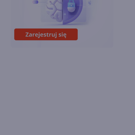
Chin
Miliardy z AI i
chmury. Microsoft
ogłasza znakomite
wyniki i
superaplikację