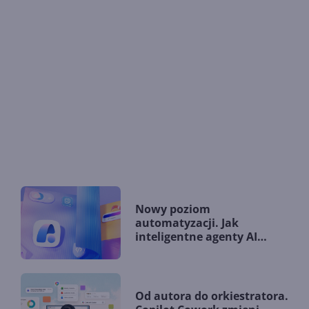
Nowy poziom
automatyzacji. Jak
inteligentne agenty AI
zmieniają firmy?
Od autora do orkiestratora.