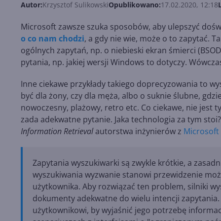
Autor:
Krzysztof Sulikowski
Opublikowano:
17.02.2020, 12:18
Microsoft zawsze szuka sposobów, aby ulepszyć dośw
o co nam chodzi
, a gdy nie wie, może o to zapytać. 
ogólnych zapytań, np. o niebieski ekran śmierci (BS
pytania, np. jakiej wersji Windows to dotyczy. Wówcz
Inne ciekawe przykłady takiego doprecyzowania to wys
być dla żony, czy dla męża, albo o suknie ślubne, gdzi
nowoczesny, plażowy, retro etc. Co ciekawe, nie jest t
zada adekwatne pytanie. Jaka technologia za tym stoi
Information Retrieval
autorstwa inżynierów z
Microsoft
Zapytania wyszukiwarki są zwykle krótkie, a zasad
wyszukiwania wyzwanie stanowi przewidzenie możli
użytkownika. Aby rozwiązać ten problem, silniki wy
dokumenty adekwatne do wielu intencji zapytania.
użytkownikowi, by wyjaśnić jego potrzebę informac