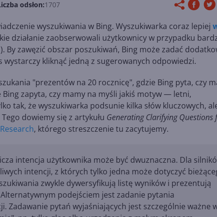
Liczba odsłon:
1707
iadczenie wyszukiwania w Bing. Wyszukiwarka coraz lepiej
w
Takie działanie zaobserwowali użytkownicy w przypadku bardz
OD). By zawęzić obszar poszukiwań, Bing może zadać dodatk
as wystarczy kliknąć jedną z sugerowanych odpowiedzi.
zukania "prezentów na 20 rocznicę", gdzie Bing pyta, czy m
e Bing zapyta, czy mamy na myśli jakiś motyw — letni,
ylko tak, że wyszukiwarka podsunie kilka słów kluczowych, al
? Tego dowiemy się z artykułu
Generating Clarifying Questions 
 Research
, którego streszczenie tu zacytujemy.
nicza intencja użytkownika może być dwuznaczna. Dla silnik
wych intencji, z których tylko jedna może dotyczyć bieżąc
szukiwania zwykle dywersyfikują listę wyników i prezentują
 Alternatywnym podejściem jest zadanie pytania
ji. Zadawanie pytań wyjaśniających jest szczególnie ważne 