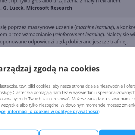
ie", np. tylko głos albo urządzenia z małym ekranem.
, G. Lueck, Microsoft Research
a się poprzez maszynowe uczenie (
machine learning
), a konkr
iem przez wzmacnianie (
reinforcement learning
). Należy się w
roponowane odpowiedzi będą dobierane jeszcze trafniej.
akich pytań jeszcze nie otrzymaliśmy, ale w przypadku Bing t
arządzaj zgodą na cookies
-to-clarify-your-search-query-by-asking-follow-up-questio
asteczka, tzw. pliki cookies, aby nasza strona działała niezawodnie i ofe
sługę.Ciasteczka pomagają nam też w wyświetlaniu spersonalizowanych 
asowanych do Twoich zainteresowań. Możesz zarządzać ustawieniami co
ING
 wszystkie albo tylko niezbędne. W dowolnym momencie możesz zmieni
ęcej informacji o cookies w polityce prywatności)
AI
Microsoft wycofał