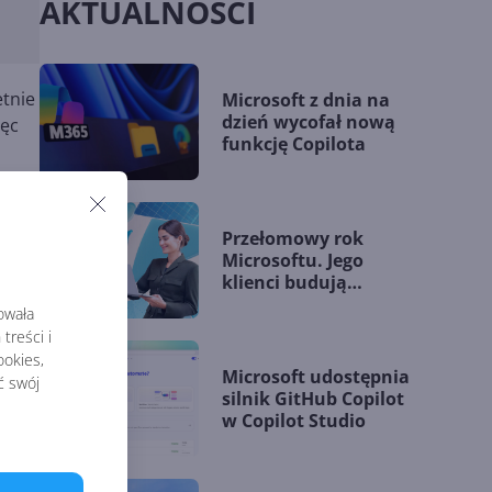
AKTUALNOŚCI
etnie
Microsoft z dnia na
dzień wycofał nową
ięc
funkcję Copilota
o
Przełomowy rok
Microsoftu. Jego
klienci budują
przewagę dzięki AI
ns
rowała
treści i
okies,
Microsoft udostępnia
ć swój
silnik GitHub Copilot
w Copilot Studio