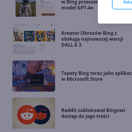
w Bing przeszedł na najnowsz
Odrz
model GPT-4o
Kreator Obrazów Bing z
obsługą najnowszej wersji
DALL-E 3
Tapety Bing teraz jako aplikac
w Microsoft Store
Reddit zablokował Bingowi
dostęp do jego treści