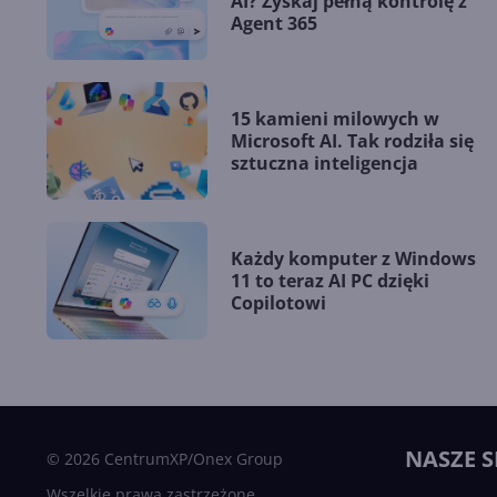
AI? Zyskaj pełną kontrolę z
Agent 365
15 kamieni milowych w
Microsoft AI. Tak rodziła się
sztuczna inteligencja
Każdy komputer z Windows
11 to teraz AI PC dzięki
Copilotowi
NASZE S
© 2026 CentrumXP/Onex Group
Wszelkie prawa zastrzeżone