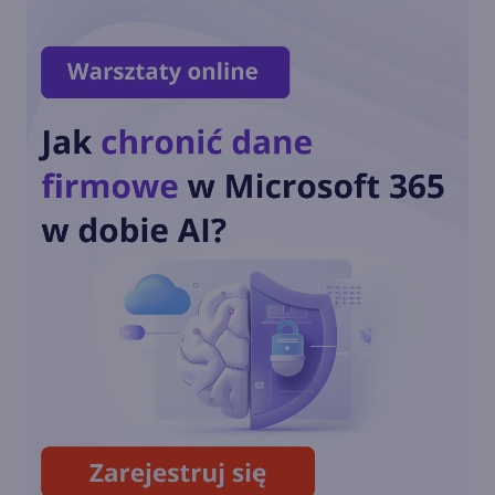
Copilota w Windows 11. Co go
zniechęciło?
Windows 11 staje się
platformą dla AI i agentów.
Nowości na Ignite 2025
Nowe funkcje AI w Windows
11
Recall - flagowa funkcja AI w
Windows 11 w końcu wydana