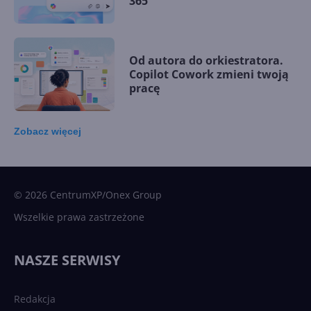
365
Od autora do orkiestratora.
Copilot Cowork zmieni twoją
pracę
Zobacz
więcej
15 kamieni milowych w
Microsoft AI. Tak rodziła się
sztuczna inteligencja
© 2026 CentrumXP/Onex Group
Wszelkie prawa zastrzeżone
Najnowsze trendy w AI. Co
wydarzy się w 2026 roku w
NASZE SERWISY
sztucznej inteligencji?
Redakcja