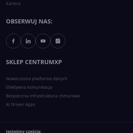
Kariera
Każdy komputer z Windows
11 to teraz AI PC dzięki
Copilotowi
OBSERWUJ NAS:
Sztuczna inteligencja po
polsku. Dość barier
językowych
SKLEP CENTRUMXP
Nowoczesna platforma danych
Efektywna komunikacja
Bezpieczna infrastruktura chmurowa
AI Driven Apps
Jesteśmy częścią: