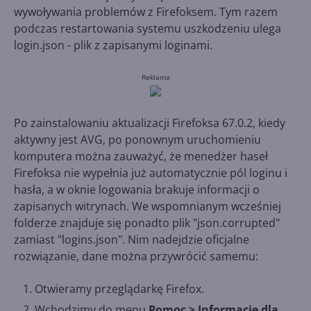
wywoływania problemów z Firefoksem. Tym razem
podczas restartowania systemu uszkodzeniu ulega
login.json - plik z zapisanymi loginami.
Reklama
Po zainstalowaniu aktualizacji Firefoksa 67.0.2, kiedy
aktywny jest AVG, po ponownym uruchomieniu
komputera można zauważyć, że menedżer haseł
Firefoksa nie wypełnia już automatycznie pól loginu i
hasła, a w oknie logowania brakuje informacji o
zapisanych witrynach. We wspomnianym wcześniej
folderze znajduje się ponadto plik "json.corrupted"
zamiast "logins.json". Nim nadejdzie oficjalne
rozwiązanie, dane można przywrócić samemu:
Otwieramy przeglądarkę Firefox.
Wchodzimy do menu
Pomoc > Informacje dla