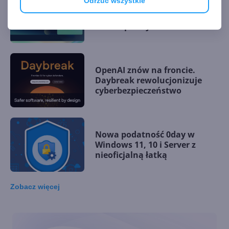
Odrzuć wszystkie
Microsoft kontratakuje.
MDASH miażdży GPT-5.5 i
Anthropic Mythos
OpenAI znów na froncie.
Daybreak rewolucjonizuje
cyberbezpieczeństwo
Nowa podatność 0day w
Windows 11, 10 i Server z
nieoficjalną łatką
Zobacz
więcej
3 nowe ulepszenia w
Microsoft Authenticator