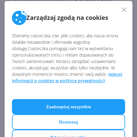
chroniącego nie spowodują już podobno tego
problemu. Użytkownicy AVG otrzymają poprawkę w
aktualizacji bazy wirusów.
Zarządzaj zgodą na cookies
Zbieramy ciasteczka, tzw. pliki cookies, aby nasza strona
Źródło:
działała niezawodnie i oferowała wygodną
https://mspoweruser.com/avg-is-deleting-login-
obsługę.Ciasteczka pomagają nam też w wyświetlaniu
details-in-firefox-browser/
spersonalizowanych treści i reklam dopasowanych do
Twoich zainteresowań. Możesz zarządzać ustawieniami
cookies, akceptując wszystkie albo tylko niezbędne. W
AKTUALNOŚCI Z KATEGORII
dowolnym momencie możesz zmienić swój wybór.
(więcej
BEZPIECZEŃSTWO
informacji o cookies w polityce prywatności)
Polska trzecim krajem w
Zaakceptuj wszystkie
Europie z dostępem do
mocarnego GPT-5.5 Cyber
Dostosuj