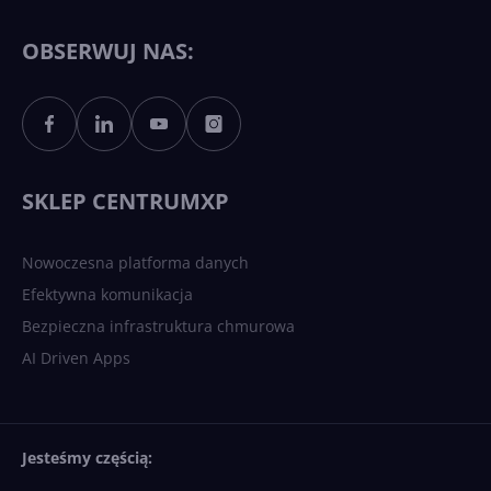
11 to teraz AI PC dzięki
Copilotowi
OBSERWUJ NAS:
Sztuczna inteligencja po
polsku. Dość barier
językowych
SKLEP CENTRUMXP
Nowoczesna platforma danych
Efektywna komunikacja
Bezpieczna infrastruktura chmurowa
AI Driven Apps
Jesteśmy częścią: