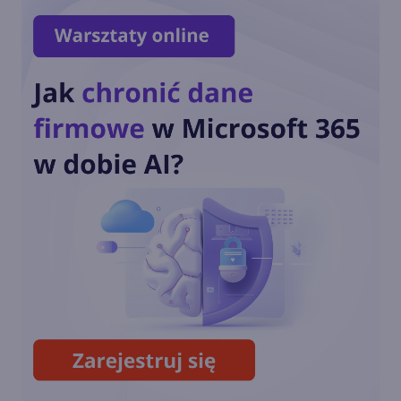
Setki Milionów Ataków
Dziennie. Microsoft Zwiększa
wysiłki na rzecz
cyberbezpieczeństwa:
Microsoft rozszerza
dostępność ważnej
aktualizacji Microsoft
Defender. VPN w pakiecie!
Microsoft Face Check -
weryfikacja twarzy już
dostępna dla firm