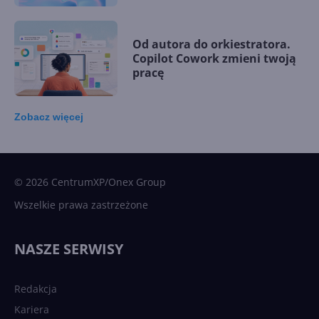
Od autora do orkiestratora.
Copilot Cowork zmieni twoją
pracę
Zobacz
więcej
15 kamieni milowych w
Microsoft AI. Tak rodziła się
sztuczna inteligencja
© 2026 CentrumXP/Onex Group
Wszelkie prawa zastrzeżone
Najnowsze trendy w AI. Co
wydarzy się w 2026 roku w
NASZE SERWISY
sztucznej inteligencji?
Redakcja
Kariera
Każdy komputer z Windows