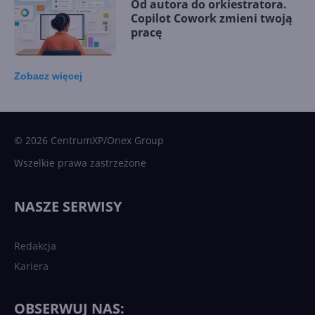
Od autora do orkiestratora.
Copilot Cowork zmieni twoją
pracę
Zobacz
więcej
15 kamieni milowych w
Microsoft AI. Tak rodziła się
sztuczna inteligencja
© 2026 CentrumXP/Onex Group
Wszelkie prawa zastrzeżone
Najnowsze trendy w AI. Co
wydarzy się w 2026 roku w
NASZE SERWISY
sztucznej inteligencji?
Redakcja
Kariera
Każdy komputer z Windows
11 to teraz AI PC dzięki
Copilotowi
OBSERWUJ NAS: