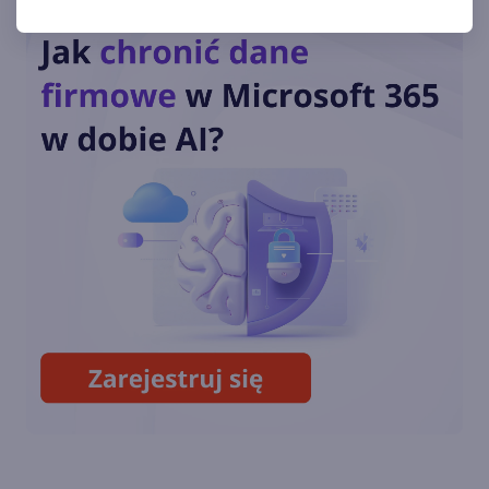
Kolejny system stworzony
przez Microsoft kończy swój
żywot
Zegar tyka. Ostatni rok
wsparcia dla Windows Vista
Windows Vista do lamusa! XP
jeszcze 2 lata!