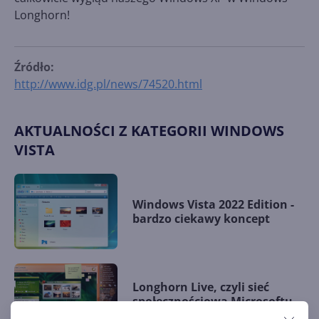
Longhorn!
Źródło:
http://www.idg.pl/news/74520.html
AKTUALNOŚCI Z KATEGORII WINDOWS
VISTA
Windows Vista 2022 Edition -
bardzo ciekawy koncept
Longhorn Live, czyli sieć
społecznościowa Microsoftu
sprzed epoki Myspace'a