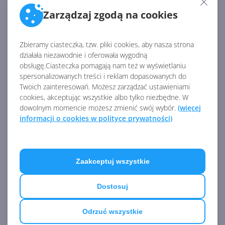
Zarządzaj zgodą na cookies
Niesamowity ekran
Zbieramy ciasteczka, tzw. pliki cookies, aby nasza strona
logowania w Windows
działała niezawodnie i oferowała wygodną
Longhorn. Tak miała
obsługę.Ciasteczka pomagają nam też w wyświetlaniu
wyglądać Vista!
spersonalizowanych treści i reklam dopasowanych do
Twoich zainteresowań. Możesz zarządzać ustawieniami
cookies, akceptując wszystkie albo tylko niezbędne. W
Tak wyglądał prototyp Aero w
dowolnym momencie możesz zmienić swój wybór.
(więcej
Windows Longhorn z 2003
informacji o cookies w polityce prywatności)
roku
Zobacz
więcej
Zaakceptuj wszystkie
To już koniec. Microsoft
wygasił wsparcie dla Windows
Vista
Dostosuj
Odrzuć wszystkie