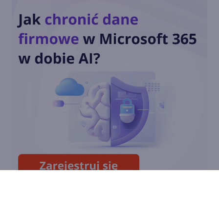
Tłumaczenie fragmentu
przetłumaczonej strony w
Firefox 130
Ulepszony widok do czytania
w Firefox 129
Tłumaczenie zaznaczonego
tekstu w Firefox 128