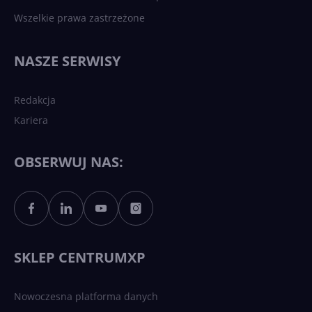
Wszelkie prawa zastrzeżone
Najnowsze trendy w AI. Co
wydarzy się w 2026 roku w
NASZE SERWISY
sztucznej inteligencji?
Redakcja
Kariera
Każdy komputer z Windows
11 to teraz AI PC dzięki
Copilotowi
OBSERWUJ NAS:
Sztuczna inteligencja po
polsku. Dość barier
językowych
SKLEP CENTRUMXP
Nowoczesna platforma danych