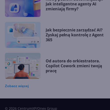
Jak inteligentne agenty AI
zmieniają firmy?
Jak bezpiecznie zarządzać AI?
Zyskaj pełną kontrolę z Agent
365
Od autora do orkiestratora.
Copilot Cowork zmieni twoją
pracę
Zobacz
więcej
15 kamieni milowych w
Microsoft AI. Tak rodziła się
sztuczna inteligencja
© 2026 CentrumXP/Onex Group