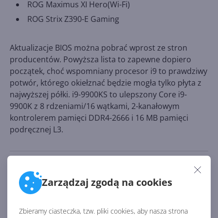
ROG Maximus XI Hero(Wi-Fi)
ROG Strix Z390-E Gaming
Aktualizacje BIOS można pobrać wprost ze stron
producentów. Powyższa lista to zapewne dopiero
początek, choć wspomniany procesor i9 to prawdziwy
potwór, którego okiełznać będzie mogła tylko płyta z
najwyższej półki. i9-9900KS to ulepszony Core i9-
9900K z 8 rdzeniami/16 wątkami, 2-kanałowym
kontrolerem pamięci DDR4-2666 i 16 MB pamięci
podręcznej L3.
Źródło:
https://www.neowin.net/news/motherboard-vendors-
Zarządzaj zgodą na cookies
begin-releasing-bios-updates-for-intels-core-i9-
9900ks-support
Zbieramy ciasteczka, tzw. pliki cookies, aby nasza strona