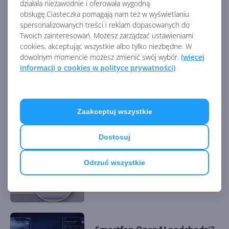
AKTUALNOŚCI Z KATEGORII URZĄDZENIA
działała niezawodnie i oferowała wygodną
obsługę.Ciasteczka pomagają nam też w wyświetlaniu
spersonalizowanych treści i reklam dopasowanych do
Twoich zainteresowań. Możesz zarządzać ustawieniami
OpenAI prezentuje Codex
Micro. Fizyczny panel do
cookies, akceptując wszystkie albo tylko niezbędne. W
kontroli agentów AI
dowolnym momencie możesz zmienić swój wybór.
(więcej
informacji o cookies w polityce prywatności)
Microsoft ogłasza Project
Solara. Nadchodzi era
Zaakceptuj wszystkie
urządzeń bez aplikacji
Dostosuj
Odrzuć wszystkie
O ten klawisz była awantura.
Microsoft ustępuje i szykuje
aktualizację