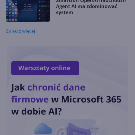
Smartfon OpenAI nadchodzi?
Agent AI ma zdominować
system
Zobacz
więcej
Microsoft wprowadza
autorski akcelerator AI. Maia
200 kosi konkurencję
Generatywna AI na co
czwartym laptopie w 2024 r.
Kiedy zdominuje rynek?
Microsoft opatentował
udostępnianie obrazu z VR do
VR