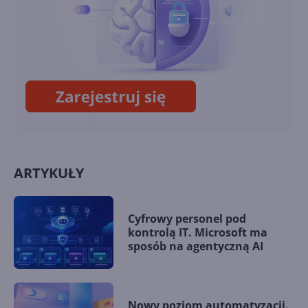
8BitDo wypuści klawiaturę i
mysz w stylu retro Xboksa
ARTYKUŁY
Cyfrowy personel pod
kontrolą IT. Microsoft ma
sposób na agentyczną AI
Nowy poziom automatyzacji.