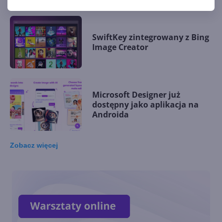
SwiftKey zintegrowany z Bing
Image Creator
Microsoft Designer już
dostępny jako aplikacja na
Androida
Zobacz
więcej
Authenticator Lite w Outlook
już ogólnodostępny
Podpisywanie PDF-ów w