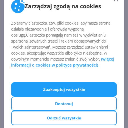
można bezpłatnie pobrać ze sklepu Google Play.
Zarządzaj zgodą na cookies
Źródło:
Zbieramy ciasteczka, tzw. pliki cookies, aby nasza strona
działała niezawodnie i oferowała wygodną
https://mspoweruser.com/microsoft-will-soon-let-
obsługę.Ciasteczka pomagają nam też w wyświetlaniu
you-sync-files-between-your-android-phone-and-
spersonalizowanych treści i reklam dopasowanych do
computer/
Twoich zainteresowań. Możesz zarządzać ustawieniami
cookies, akceptując wszystkie albo tylko niezbędne. W
AKTUALNOŚCI Z KATEGORII ANDROID
dowolnym momencie możesz zmienić swój wybór.
(więcej
informacji o cookies w polityce prywatności)
Google blokuje wydanie Xbox
Store na Androida
Zaakceptuj wszystkie
Dostosuj
SwiftKey na Androida
pozwala pisać i dyktować
Odrzuć wszystkie
jednocześnie