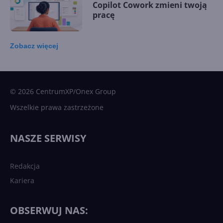
Copilot Cowork zmieni twoją
pracę
Zobacz
więcej
15 kamieni milowych w
Microsoft AI. Tak rodziła się
sztuczna inteligencja
© 2026 CentrumXP/Onex Group
Wszelkie prawa zastrzeżone
Najnowsze trendy w AI. Co
wydarzy się w 2026 roku w
NASZE SERWISY
sztucznej inteligencji?
Redakcja
Kariera
Każdy komputer z Windows
11 to teraz AI PC dzięki
Copilotowi
OBSERWUJ NAS: