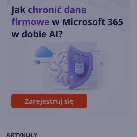
aplikacji Microsoft 365 na
Androida i iOS
SwiftKey na Androida z
możliwością usunięcia
przycisku Bing
Nowy Bing dostępny w
SwiftKey Beta
ARTYKUŁY