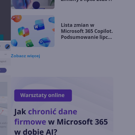
Lista zmian w
Microsoft 365 Copilot.
Podsumowanie lipca
2026
Zobacz
więcej
OpenAI tnie ceny
modeli GPT-5.6.
Odpowiedź na presję
Chin
Miliardy z AI i
chmury. Microsoft
ogłasza znakomite
wyniki i
superaplikację