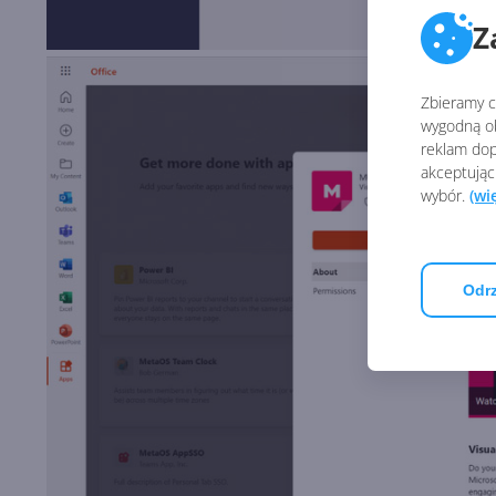
Z
Zbieramy ci
wygodną ob
reklam dop
akceptując
wybór.
(wi
Odrz