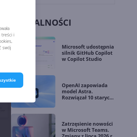
AKTUALNOŚCI
rowała
treści i
okies,
Microsoft udostępnia
ć swój
silnik GitHub Copilot
w Copilot Studio
szystkie
OpenAI zapowiada
model Astra.
Rozwiązał 10 starych
problemów
matematycznych
Zatrzęsienie nowości
w Microsoft Teams.
Zmiany z lipca 2026 r.