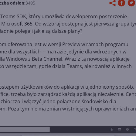
czba odsłon:
3495
sił Teams SDK, który umożliwia deweloperom poszerzenie
 Microsoft 365. Od wczoraj dostępna jest pierwsza grupa ty
ładnie polega i jakie są dalsze plany?
.com oferowana jest w wersji Preview w ramach programu
ępne dla wszystkich — na razie jedynie dla wdrożonych w
la Windows z Beta Channel. Wraz z tą nowością aplikacje
ko wszędzie tam, gdzie działa Teams, ale również w innych
dostępem użytkowników do aplikacji w ujednolicony sposób.
ffice, trzeba było zarządzać każdą aplikacją niezależnie. Ce
 zbiorczo i włączyć jedno połączone środowisko dla
om. Poza tym nie ma zmian w istniejących uprawnieniach an