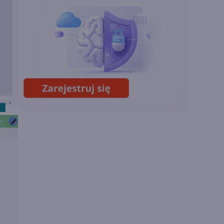
Sztuczna inteligencja
wspiera odkrycia
naukowe. OpenAI
startuje z nowym
programem
Lipcowa aktualizacja
Copilota w Excelu.
Duże zmiany dzięki
GPT i Claude Opus