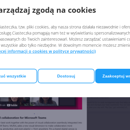
arządzaj zgodą na cookies
asteczka, tzw. pliki cookies, aby nasza strona działała niezawodnie i ofe
sługę.Ciasteczka pomagają nam też w wyświetlaniu spersonalizowanych 
asowanych do Twoich zainteresowań. Możesz zarządzać ustawieniami co
 wszystkie albo tylko niezbędne. W dowolnym momencie możesz zmieni
ęcej informacji o cookies w polityce prywatności)
uć wszystkie
Dostosuj
Zaakceptuj w