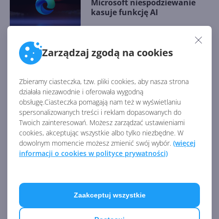
Microsoft niespodziewanie
kasuje funkcję AI
Zarządzaj zgodą na cookies
Copilot przejmuje ster w Edge.
Agentyczna AI klika za
pracownika
Zbieramy ciasteczka, tzw. pliki cookies, aby nasza strona
działała niezawodnie i oferowała wygodną
obsługę.Ciasteczka pomagają nam też w wyświetlaniu
spersonalizowanych treści i reklam dopasowanych do
Edge dla firm pozwoli
Twoich zainteresowań. Możesz zarządzać ustawieniami
blokować Shadow AI i
cookies, akceptując wszystkie albo tylko niezbędne. W
przekierowywać do
dowolnym momencie możesz zmienić swój wybór.
(więcej
bezpiecznego Copilota
informacji o cookies w polityce prywatności)
Nowe funkcje Copilota w
Edge. Zmiany w aktualizacji
Zaakceptuj wszystkie
147.0.3912.60