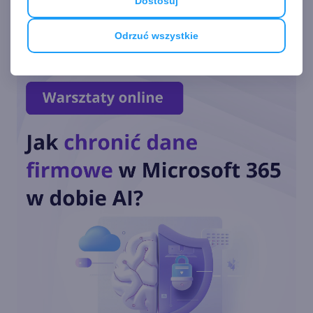
Dostosuj
Zobacz
więcej
Microsoft Edge dla firm
Odrzuć wszystkie
integruje się z Microsoft 365
Copilot Chat
Copilot Mode w Edge. Nowy
tryb AI w przeglądarce
Copilot w menu
kontekstowym i na stronie
nowej karty w Edge
Podsumowanie roku 2024 w
Microsoft Edge. Sprawdź