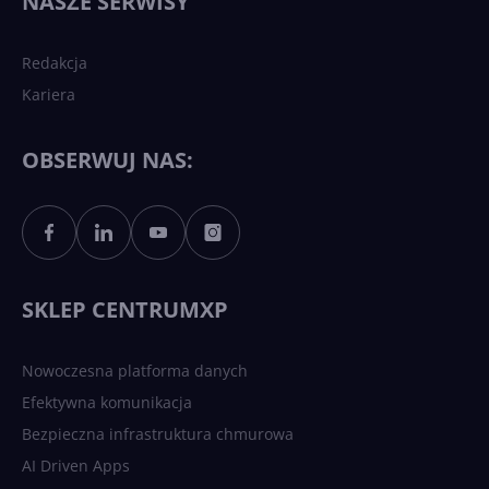
NASZE SERWISY
sztucznej inteligencji?
Redakcja
Kariera
Każdy komputer z Windows
11 to teraz AI PC dzięki
Copilotowi
OBSERWUJ NAS:
Sztuczna inteligencja po
polsku. Dość barier
językowych
SKLEP CENTRUMXP
Nowoczesna platforma danych
Efektywna komunikacja
Bezpieczna infrastruktura chmurowa
AI Driven Apps