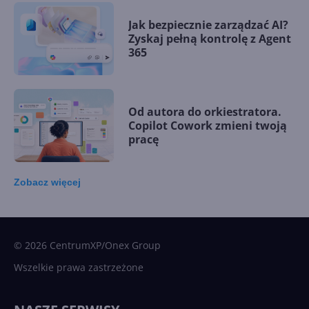
Jak bezpiecznie zarządzać AI?
Zyskaj pełną kontrolę z Agent
365
Od autora do orkiestratora.
Copilot Cowork zmieni twoją
pracę
Zobacz
więcej
15 kamieni milowych w
Microsoft AI. Tak rodziła się
sztuczna inteligencja
© 2026 CentrumXP/Onex Group
Wszelkie prawa zastrzeżone
Najnowsze trendy w AI. Co
wydarzy się w 2026 roku w