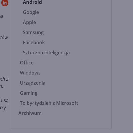
Android
Google
na
Apple
Samsung
ntów
Facebook
Sztuczna inteligencja
Office
Windows
ch z
Urządzenia
m.
Gaming
u są
To był tydzień z Microsoft
axy
Archiwum