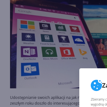
Z
Udostępnianie swoich aplikacji na jak największej lic
Zbieramy ci
zeszłym roku doszło do interesującego partnerstwa z 
wygodną ob