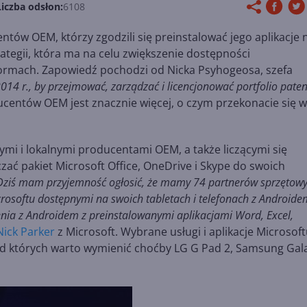
Liczba odsłon:
6108
centów OEM, którzy zgodzili się preinstalować jego aplikacje 
rategii, która ma na celu zwiększenie dostępności
ormach. Zapowiedź pochodzi od Nicka Psyhogeosa, szefa
014 r., by przejmować, zarządzać i licencjonować portfolio pate
centów OEM jest znacznie więcej, o czym przekonacie się w
ymi i lokalnymi producentami OEM, a także liczącymi się
czać pakiet Microsoft Office, OneDrive i Skype do swoich
Dziś mam przyjemność ogłosić, że mamy 74 partnerów sprzętowy
icrosoftu dostępnymi na swoich tabletach i telefonach z Androide
enia z Androidem z preinstalowanymi aplikacjami Word, Excel,
Nick Parker
z Microsoft. Wybrane usługi i aplikacje Microsoft
ród których warto wymienić choćby LG G Pad 2, Samsung Gal