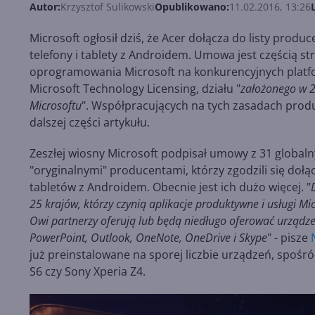
Autor:
Krzysztof Sulikowski
Opublikowano:
11.02.2016, 13:26
Microsoft ogłosił dziś, że Acer dołącza do listy produ
telefony i tablety z Androidem. Umowa jest częścią st
oprogramowania Microsoft na konkurencyjnych platf
Microsoft Technology Licensing, działu "
założonego w 2
Microsoftu
". Współpracujących na tych zasadach produ
dalszej części artykułu.
Zeszłej wiosny Microsoft podpisał umowy z 31 globaln
"oryginalnymi" producentami, którzy zgodzili się dołą
tabletów z Androidem. Obecnie jest ich dużo więcej. "
25 krajów, którzy czynią aplikacje produktywne i usługi M
Owi partnerzy oferują lub będą niedługo oferować urządz
PowerPoint, Outlook, OneNote, OneDrive i Skype
" - pisze
już preinstalowane na sporej liczbie urządzeń, spoś
S6 czy Sony Xperia Z4.