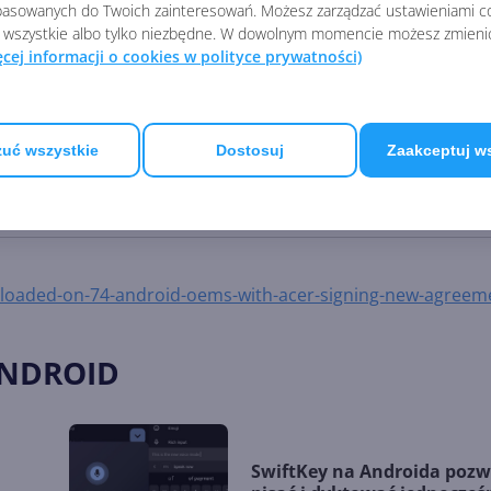
e urządzenie z Androidem, a wkrótce potem do
Samsunga
asowanych do Twoich zainteresowań. Możesz zarządzać ustawieniami co
 wszystkie albo tylko niezbędne. W dowolnym momencie możesz zmieni
enią ubiegłego roku doszło też do zakończenia sporów patent
ęcej informacji o cookies w polityce prywatności)
droida.
stępnienie usług Microsoftu każdej osobie i na każdym urządzeniu
letach i telefonach z Androidem nasi partnerzy mogą zwiększyć
uć wszystkie
Dostosuj
Zaakceptuj w
ń produktywnych, których oczekują klienci. Ponadto partnerzy m
dochodów
" - dodaje Parker.
loaded-on-74-android-oems-with-acer-signing-new-agreem
ANDROID
SwiftKey na Androida pozw