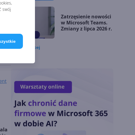
matematycznych
okies,
ć swój
owych
Zatrzęsienie nowości
w Microsoft Teams.
Zmiany z lipca 2026 r.
.
szystkie
ogą
Zobacz
więcej
Lista zmian w
Microsoft 365 Copilot.
Podsumowanie lipca
2026
ent
OpenAI tnie ceny
modeli GPT-5.6.
Odpowiedź na presję
Chin
ala
Miliardy z AI i