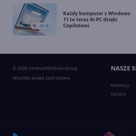
Każdy komputer z Windows
11 to teraz AI PC dzięki
Copilotowi
NASZE S
© 2026 CentrumXP/Onex Group
Wszelkie prawa zastrzeżone
Redakcja
Kariera