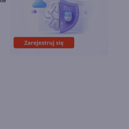
nie
chmury. Microsoft
ogłasza znakomite
wyniki i
superaplikację
Sztuczna inteligencja
wspiera odkrycia
naukowe. OpenAI
startuje z nowym
programem