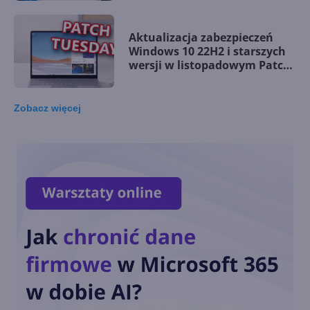
Aktualizacja zabezpieczeń
Windows 10 22H2 i starszych
wersji w listopadowym Patch
Tuesday
Zobacz
więcej
Windows 10 LTSC z obsługą
nowych procesorów i
wsparciem do 2027 r.
Dziś ostatnia szansa na
pobranie Paint 3D
Przedłużone wsparcie