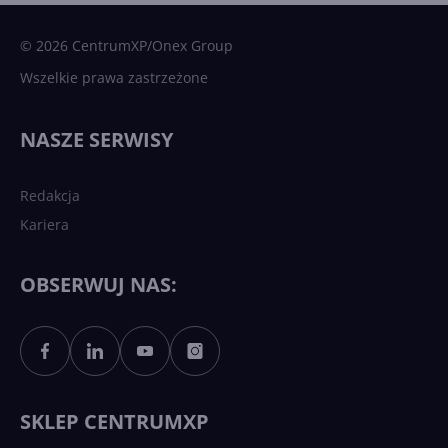
sztuczna inteligencja
© 2026 CentrumXP/Onex Group
Wszelkie prawa zastrzeżone
Najnowsze trendy w AI. Co
wydarzy się w 2026 roku w
NASZE SERWISY
sztucznej inteligencji?
Redakcja
Kariera
Każdy komputer z Windows
11 to teraz AI PC dzięki
Copilotowi
OBSERWUJ NAS:
Sztuczna inteligencja po
polsku. Dość barier
językowych
SKLEP CENTRUMXP