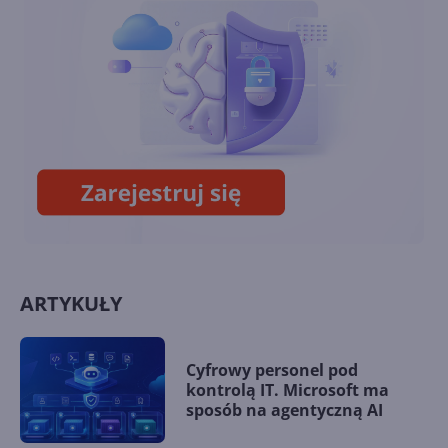
Windows 10 również dla
konsumentów. Ile będzie
kosztować?
Październikowa aktualizacja
opcjonalna Windows 10 22H2
(build 19045.5073)
ARTYKUŁY
Cyfrowy personel pod
kontrolą IT. Microsoft ma
sposób na agentyczną AI