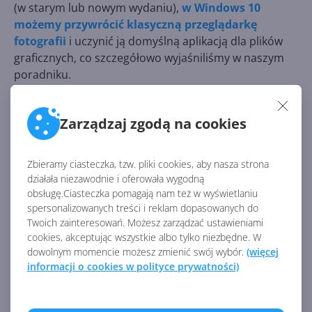
(w starym lub nowym wydaniu),
w Windows 10
możemy przywrócić klasyczną przeglądarkę
fotografii
i uczynić ją domyślną aplikacją dla plików
graficznych, co szczegółowo wyjaśniliśmy w naszym
poradniku.
Przypomnijmy, że
Skip ahead
była opcją, pozwalającą
Zarządzaj zgodą na cookies
ograniczonej liczbie Insiderów przeskoczyć do gałęzi
Redstone 4 (Spring Update) jeszcze przed oficjalnym
wydaniem Redstone 3 (Fall Creators Update). Jest to
Zbieramy ciasteczka, tzw. pliki cookies, aby nasza strona
poligon doświadczalny, który przywodzi na myśl
działała niezawodnie i oferowała wygodną
fundamentalne założenia Fast Ring, dlatego obecnie
obsługę.Ciasteczka pomagają nam też w wyświetlaniu
trwające testy nie muszą koniecznie odzwierciedlać
spersonalizowanych treści i reklam dopasowanych do
finalnej wersji produktu.
Twoich zainteresowań. Możesz zarządzać ustawieniami
cookies, akceptując wszystkie albo tylko niezbędne. W
dowolnym momencie możesz zmienić swój wybór.
(więcej
informacji o cookies w polityce prywatności)
Źródło:
https://mspoweruser.com/microsoft-photos-could-
get-renamed-to-story-remix-in-windows-10/