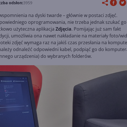
czba odsłon:
3959
 wspomnienia na dyski twarde – głównie w postaci zdjęć.
odpowiedniego oprogramowania, nie trzeba jednak szukać go
tkowo użyteczna aplikacja
Zdjęcia
. Pomijając już sam fakt
ycji, umożliwia ona nawet nakładanie na materiały foto/wi
ioteki zdjęć wymaga raz na jakiś czas przesłania na komput
należy odnaleźć odpowiedni kabel, podpiąć go do komputera
innego urządzenia) do wybranych folderów.