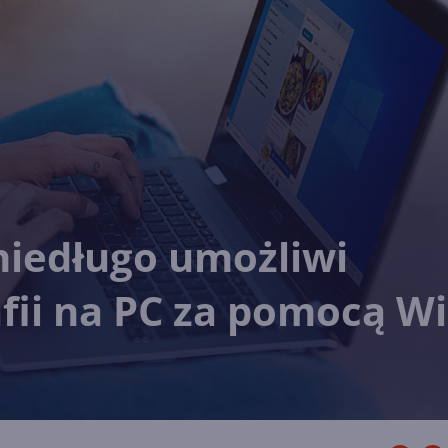
 niedługo umożliwi
afii na PC za pomocą Wi