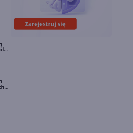
Miliardy z AI i
chmury. Microsoft
ogłasza znakomite
wyniki i
superaplikację
j
ild
h
ch