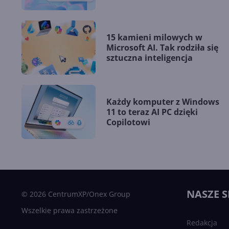
15 kamieni milowych w
Microsoft AI. Tak rodziła się
sztuczna inteligencja
Każdy komputer z Windows
11 to teraz AI PC dzięki
Copilotowi
NASZE S
© 2026 CentrumXP/Onex Group
Wszelkie prawa zastrzeżone
Redakcja