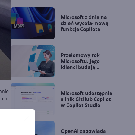
Microsoft z dnia na
dzień wycofał nową
funkcję Copilota
Przełomowy rok
Microsoftu. Jego
klienci budują
przewagę dzięki AI
anie
Microsoft udostępnia
boko
silnik GitHub Copilot
w Copilot Studio
c
OpenAI zapowiada
Ring