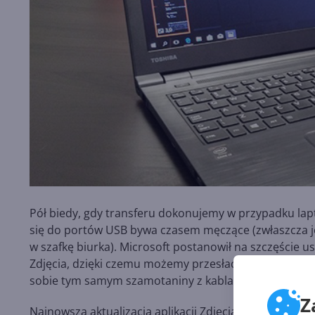
Pół biedy, gdy transferu dokonujemy w przypadku lap
się do portów USB bywa czasem męczące (zwłaszcza je
w szafkę biurka). Microsoft postanowił na szczęście usp
Zdjęcia, dzięki czemu możemy przesłać wykonane foto
sobie tym samym szamotaniny z kablami.
Z
Najnowsza aktualizacja aplikacji Zdjęcia nosi numer
2