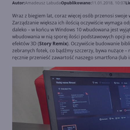
Autor:
Amadeusz Labuda
Opublikowano:
11.01.2018, 10:07
Li
Wraz z biegiem lat, coraz więcej osób przenosi swoje
Zarządzanie większa ich ilością oczywiście wymaga 
daleko – w końcu w Windows 10 wbudowana jest wyją
wbudowania w nią sporej ilości podstawowych opcji ed
efektów 3D (
Story Remix
). Oczywiście budowanie bibl
zebranych fotek, co bądźmy szczerzy, bywa nużące – 
ręcznie przenieść zawartość naszego smartfona (lub 