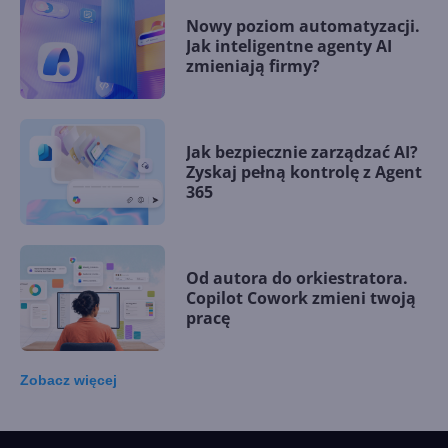
Nowy poziom automatyzacji.
Jak inteligentne agenty AI
zmieniają firmy?
Jak bezpiecznie zarządzać AI?
Zyskaj pełną kontrolę z Agent
365
Od autora do orkiestratora.
Copilot Cowork zmieni twoją
pracę
Zobacz
więcej
15 kamieni milowych w
Microsoft AI. Tak rodziła się
sztuczna inteligencja