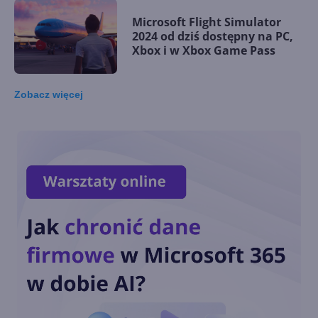
Microsoft Flight Simulator
2024 od dziś dostępny na PC,
Xbox i w Xbox Game Pass
Zobacz
więcej
Wirtualny agent AI jako nowa
pomoc techniczna Xboksa
Nowa strona główna aplikacji
Xbox na Windows
Call of Duty: Black Ops 6 od
dnia premiery w Xbox Game