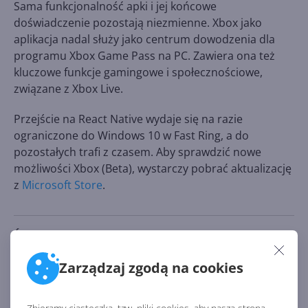
Sama funkcjonalność apki i jej końcowe
doświadczenie pozostają niezmienne. Xbox jako
aplikacja nadal służy jako centrum dowodzenia dla
programu Xbox Game Pass na PC. Zawiera ona też
kluczowe funkcje gamingowe i społecznościowe,
związane z Xbox Live.
Przejście na React Native wydaje się na razie
ograniczone do Windows 10 w Fast Ring, a do
pozostałych trafi z czasem. Aby sprawdzić nowe
możliwości Xbox (Beta), wystarczy pobrać aktualizację
z
Microsoft Store
.
Źródło:
https://www.windowscentral.com/xbox-app-pc-gets-
Zarządzaj zgodą na cookies
speed-boost-ditching-electron-react-native-uwp