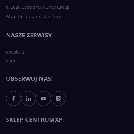
© 2026 CentrumXP/Onex Group
Wszelkie prawa zastrzeżone
Najnowsze trendy w AI. Co
wydarzy się w 2026 roku w
NASZE SERWISY
sztucznej inteligencji?
Redakcja
Kariera
Każdy komputer z Windows
11 to teraz AI PC dzięki
Copilotowi
OBSERWUJ NAS:
Sztuczna inteligencja po
polsku. Dość barier
językowych
SKLEP CENTRUMXP