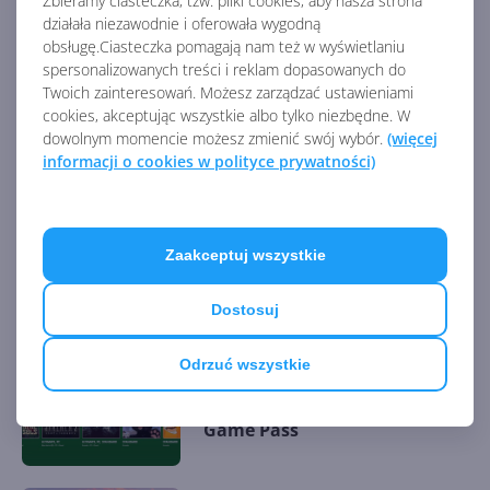
Zbieramy ciasteczka, tzw. pliki cookies, aby nasza strona
AKTUALNOŚCI Z KATEGORII USŁUGI
działała niezawodnie i oferowała wygodną
XBOX
obsługę.Ciasteczka pomagają nam też w wyświetlaniu
spersonalizowanych treści i reklam dopasowanych do
Twoich zainteresowań. Możesz zarządzać ustawieniami
cookies, akceptując wszystkie albo tylko niezbędne. W
Xbox Cloud Gaming pozwala
dowolnym momencie możesz zmienić swój wybór.
(więcej
streamować własne gry
informacji o cookies w polityce prywatności)
Zaakceptuj wszystkie
Nowe awatary Xbox zostaną
usunięte
Dostosuj
Odrzuć wszystkie
S.T.A.L.K.E.R. 2: Heart of
Chornobyl od dziś w Xbox
Game Pass