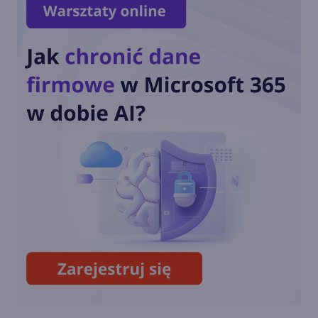
Nowy wygląd Microsoft Store
kładzie nacisk na Gaming
Windows Defender uzyskał
status "Najlepszego
Antywirusa" w AV-TEST
Defender chroni już ponad
50% komputerów z Windows