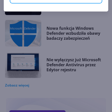
ręczne edycje pliku hosts
Nowa funkcja Windows
Defender wzbudziła obawy
badaczy zabezpieczeń
Nie wyłączysz już Microsoft
Defender Antivirus przez
Edytor rejestru
Zobacz
więcej
Microsoft Store w edycjach
dla firm i szkół ma zostać
zamknięty w tym roku