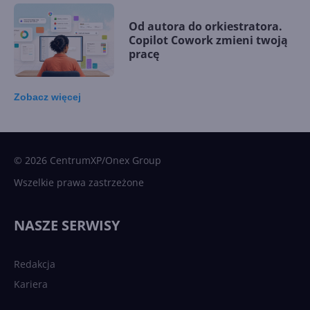
Od autora do orkiestratora.
Copilot Cowork zmieni twoją
pracę
Zobacz
więcej
15 kamieni milowych w
Microsoft AI. Tak rodziła się
sztuczna inteligencja
© 2026 CentrumXP/Onex Group
Wszelkie prawa zastrzeżone
Najnowsze trendy w AI. Co
wydarzy się w 2026 roku w
NASZE SERWISY
sztucznej inteligencji?
Redakcja
Kariera
Każdy komputer z Windows
11 to teraz AI PC dzięki