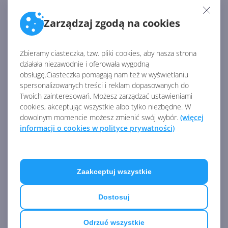
zaszkodzi. Po zmianie regionu, aplikację pobrać
możemy ze
Sklepu Windows
.
Zarządzaj zgodą na cookies
Źródło:
Zbieramy ciasteczka, tzw. pliki cookies, aby nasza strona
http://www.windowslatest.com/2017/02/01/uwp-
działała niezawodnie i oferowała wygodną
obsługę.Ciasteczka pomagają nam też w wyświetlaniu
tvplayer-app-launches-windows-10-users-uk/
spersonalizowanych treści i reklam dopasowanych do
Twoich zainteresowań. Możesz zarządzać ustawieniami
cookies, akceptując wszystkie albo tylko niezbędne. W
AKTUALNOŚCI Z KATEGORII ARTYKUŁY O
dowolnym momencie możesz zmienić swój wybór.
(więcej
WINDOWS 10
informacji o cookies w polityce prywatności)
Build 2022: system Microsoft
Store Ads i funkcja Restore
Zaakceptuj wszystkie
Apps w Windows 11
Dostosuj
Odrzuć wszystkie
Microsoft Defender blokuje