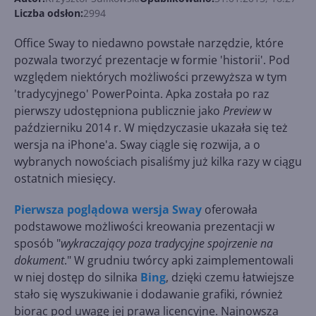
Liczba odsłon:
2994
Office Sway to niedawno powstałe narzędzie, które
pozwala tworzyć prezentacje w formie 'historii'. Pod
względem niektórych możliwości przewyższa w tym
'tradycyjnego' PowerPointa. Apka została po raz
pierwszy udostępniona publicznie jako
Preview
w
październiku 2014 r. W międzyczasie ukazała się też
wersja na iPhone'a. Sway ciągle się rozwija, a o
wybranych nowościach pisaliśmy już kilka razy w ciągu
ostatnich miesięcy.
Pierwsza poglądowa wersja Sway
oferowała
podstawowe możliwości kreowania prezentacji w
sposób "
wykraczający poza tradycyjne spojrzenie na
dokument
." W grudniu twórcy apki zaimplementowali
w niej dostęp do silnika
Bing
, dzięki czemu łatwiejsze
stało się wyszukiwanie i dodawanie grafiki, również
biorąc pod uwagę jej prawa licencyjne. Najnowsza