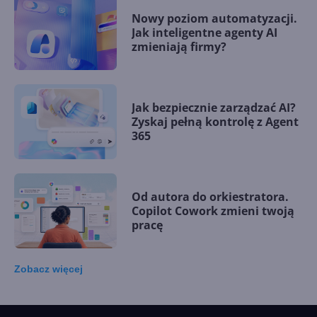
Nowy poziom automatyzacji.
Jak inteligentne agenty AI
zmieniają firmy?
Jak bezpiecznie zarządzać AI?
Zyskaj pełną kontrolę z Agent
365
Od autora do orkiestratora.
Copilot Cowork zmieni twoją
pracę
Zobacz
więcej
15 kamieni milowych w
Microsoft AI. Tak rodziła się
sztuczna inteligencja