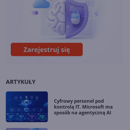
Office. Jak to działa?
Microsoft Forms pozwala już
zbierać do 5 milionów
odpowiedzi na 1 formularz
ARTYKUŁY
Cyfrowy personel pod
kontrolą IT. Microsoft ma
sposób na agentyczną AI