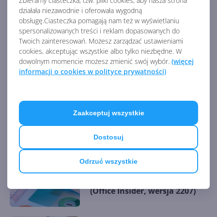
Zbieramy ciasteczka, tzw. pliki cookies, aby nasza strona
działała niezawodnie i oferowała wygodną
AKTUALNOŚCI Z KATEGORII OFFICE 365
obsługę.Ciasteczka pomagają nam też w wyświetlaniu
spersonalizowanych treści i reklam dopasowanych do
Twoich zainteresowań. Możesz zarządzać ustawieniami
Microsoft Defender dla Office
cookies, akceptując wszystkie albo tylko niezbędne. W
365 chroni przed phishingiem
dowolnym momencie możesz zmienić swój wybór.
(więcej
QR
informacji o cookies w polityce prywatności)
Office na macOS pozwala
Zaakceptuj wszystkie
dodawać zewnętrzne konta
magazynu
Dostosuj
Odrzuć wszystkie
Więcej kontroli nad
konwersją danych w Excelu
(Office Insider, wersja 2207)