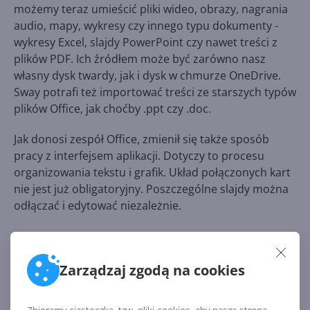
możemy teraz umieścić pliki wideo, obrazy, nagrania
audio, mapy, wykresy czy innego typu dokumenty -
wykresy Excel, slajdy PowerPoint czy nawet treści z
plików PDF. Ich źródłem może być zarówno nasz
własny dysk twardy, jak i dysk w chmurze OneDrive.
Sway potrafi też importować treści ze starszych typów
plików Office, jak choćby .ppt czy .doc.
Jak donosi zespół Office, zmienił się także sposób
pracy z interfejsem aplikacji. Dotyczy to procesu
organizowania tekstu i grafik. Układ połączonych kart
nie jest już obligatoryjny. Poszczególne slajdy można
odłączać i edytować niezależnie.
Źródło:
Zarządzaj zgodą na cookies
http://www.neowin.net/news/microsoft-updates-
sway-with-embeds-and-more