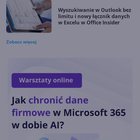
Wyszukiwanie w Outlook bez
limitu i nowy łącznik danych
w Excelu w Office Insider
Zobacz
więcej
Wstawianie danych tabeli z
obrazu i inne nowości w
Office Insider
Word w przeglądarce pozwala
dawać reakcje na komentarze
Nowy pasek narzędzi
"Dyktowanie" w aplikacjach