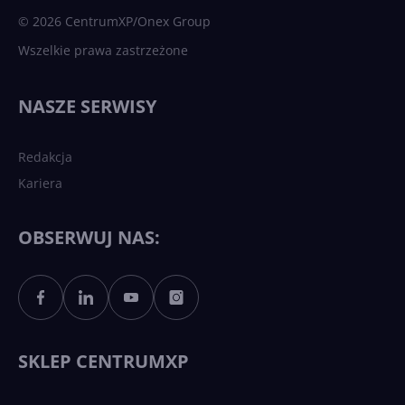
© 2026 CentrumXP/Onex Group
Wszelkie prawa zastrzeżone
Najnowsze trendy w AI. Co
wydarzy się w 2026 roku w
NASZE SERWISY
sztucznej inteligencji?
Redakcja
Kariera
Każdy komputer z Windows
11 to teraz AI PC dzięki
Copilotowi
OBSERWUJ NAS:
Sztuczna inteligencja po
polsku. Dość barier
językowych
SKLEP CENTRUMXP