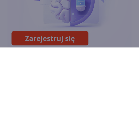
Podsumowanie roku 2024 w
Microsoft Edge. Sprawdź
statystyki!
ARTYKUŁY
Cyfrowy personel pod
kontrolą IT. Microsoft ma
sposób na agentyczną AI
Nowy poziom automatyzacji.
Jak inteligentne agenty AI