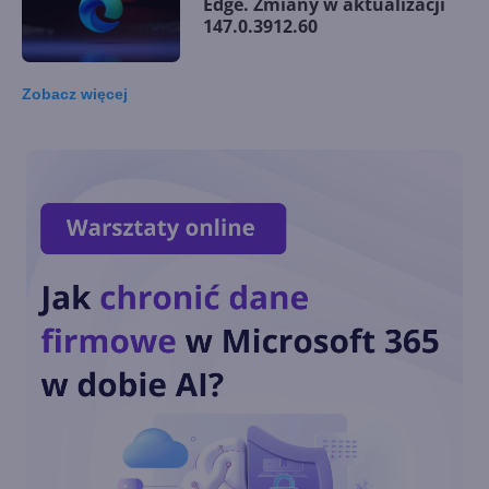
Edge. Zmiany w aktualizacji
147.0.3912.60
Zobacz
więcej
Microsoft Edge dla firm
integruje się z Microsoft 365
Copilot Chat
Copilot Mode w Edge. Nowy
tryb AI w przeglądarce
Copilot w menu
kontekstowym i na stronie
nowej karty w Edge