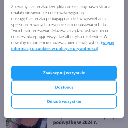
named-lawsuit-failing-manage-company-properly-
Zbieramy ciasteczka, tzw. pliki cookies, aby nasza strona
during-ie-antitrust-probe
działała niezawodnie i oferowała wygodną
obsługę.Ciasteczka pomagają nam też w wyświetlaniu
AKTUALNOŚCI Z KATEGORII MICROSOFT
spersonalizowanych treści i reklam dopasowanych do
Twoich zainteresowań. Możesz zarządzać ustawieniami
cookies, akceptując wszystkie albo tylko niezbędne. W
Sądowy spór o wydatki
dowolnym momencie możesz zmienić swój wybór.
(więcej
Microsoftu na AI. Udziałowcy
informacji o cookies w polityce prywatności)
żądają wyjaśnień
Zaakceptuj wszystkie
Na czym teraz zarabia
Microsoft? Raport finansowy
Dostosuj
za FY25 Q1
Odrzuć wszystkie
Satya Nadella dostał sporą
podwyżkę w 2024 r.