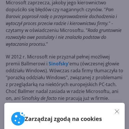
Microsoft zaprzecza, jakoby jego kierownictwo
dopuściło się błędów czy nagannych czynów. "
Pan
Barovic poprosił radę o przeprowadzenie dochodzenia i
wytoczył proces przeciw radzie i kierownictwu firmy.
" -
czytamy w oświadczeniu Microsoftu. "
Rada gruntownie
rozważyła owe postulaty i nie znalazła podstaw do
wytaczania procesu
."
W 2012 r. Microsoft nie przyznał pełnej możliwej
premii Ballmerowi i
Sinofsky
'emu (ówczesnej głowie
oddziału Windows). Wówczas rada firmy tłumaczyła to
"porażką oddziału Windows", związanej z problemami
z przeglądarką na niektórych europejskich PC-tach.
Choć Ballmer nadal zasiada w radzie Microsoftu, ani
on, ani Sinofsky
de facto
nie pracują już w firmie.
Zarządzaj zgodą na cookies
Źródło:
http://www.winbeta.org/news/gates-and-ballmer-