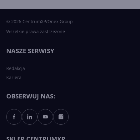
15 kamieni milowych w
Microsoft AI. Tak rodziła się
sztuczna inteligencja
© 2026 CentrumXP/Onex Group
Wszelkie prawa zastrzeżone
Najnowsze trendy w AI. Co
wydarzy się w 2026 roku w
NASZE SERWISY
sztucznej inteligencji?
Redakcja
Kariera
Każdy komputer z Windows
11 to teraz AI PC dzięki
Copilotowi
OBSERWUJ NAS:
Sztuczna inteligencja po
polsku. Dość barier
językowych
SKLEP CENTRUMXP