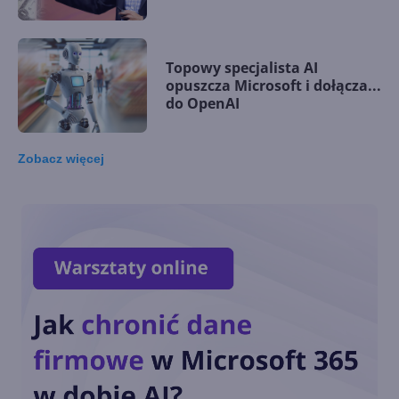
Topowy specjalista AI
opuszcza Microsoft i dołącza...
do OpenAI
Zobacz
więcej
Nvidia wyprzedza Microsoft i
staje się drugą najcenniejszą
firmą na świecie
Wystartowała rejestracja na
Microsoft Ignite 2024