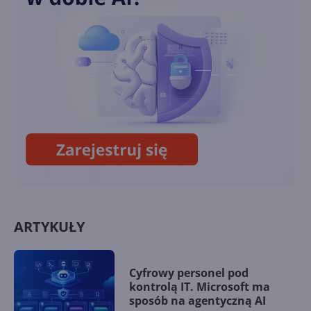
Jak zarabia Microsoft? Raport
finansowy za FY24 Q4 i
podsumowanie roku
Microsoft i Google pobierają
więcej prądu niż ponad 100
krajów
ARTYKUŁY
Cyfrowy personel pod
kontrolą IT. Microsoft ma
sposób na agentyczną AI