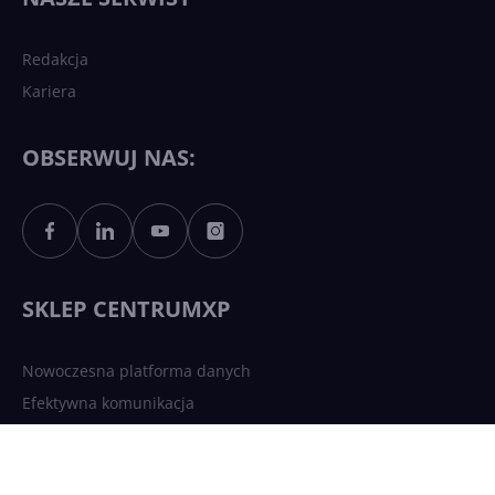
sztucznej inteligencji?
Redakcja
Kariera
Każdy komputer z Windows
11 to teraz AI PC dzięki
Copilotowi
OBSERWUJ NAS:
Sztuczna inteligencja po
polsku. Dość barier
językowych
SKLEP CENTRUMXP
Nowoczesna platforma danych
Efektywna komunikacja
Bezpieczna infrastruktura chmurowa
AI Driven Apps