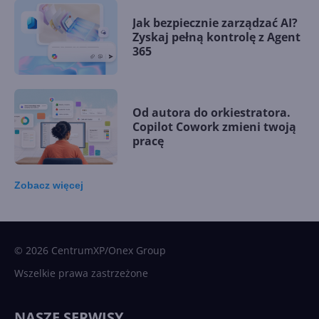
Jak bezpiecznie zarządzać AI?
Zyskaj pełną kontrolę z Agent
365
Od autora do orkiestratora.
Copilot Cowork zmieni twoją
pracę
Zobacz
więcej
15 kamieni milowych w
Microsoft AI. Tak rodziła się
sztuczna inteligencja
© 2026 CentrumXP/Onex Group
Wszelkie prawa zastrzeżone
Najnowsze trendy w AI. Co
wydarzy się w 2026 roku w
NASZE SERWISY