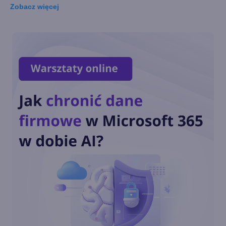
Zobacz
więcej
Microsoft Store w edycjach
dla firm i szkół ma zostać
zamknięty w tym roku
Nowy wygląd Microsoft Store
kładzie nacisk na Gaming
Windows Defender uzyskał
status "Najlepszego
Antywirusa" w AV-TEST
Defender chroni już ponad
50% komputerów z Windows