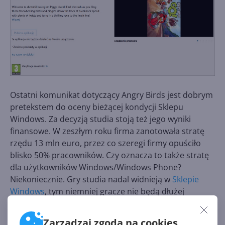
Ostatni komunikat dotyczący Angry Birds jest dobrym
pretekstem do oceny bieżącej kondycji Sklepu
Windows. Za decyzją studia stoją też jego wyniki
finansowe. W zeszłym roku firma zanotowała stratę
rzędu 13 mln euro, przez co szeregi firmy opuściło
blisko 50% pracowników. Czy oznacza to także stratę
dla użytkowników Windows/Windows Phone?
Niekoniecznie. Gry studia nadal widnieją w
Sklepie
Windows
, tym niemniej gracze nie będą dłużej
otrzymywać aktualizacji i nowych wersji. Wydawca na
tej sytuacji może tylko zyskać, licząc oczywiście, że
Zarządzaj zgodą na cookies