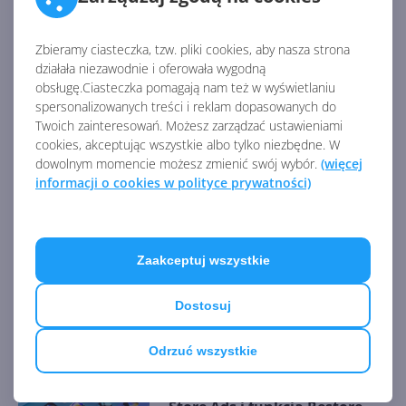
gracze wciąż będą dokonywać zakupów wewnątrz
aplikacji. Nadzieją na rozwiązanie ogólnego problemu
app-gap
są z kolei projekty z serii Windows Bridge,
Zbieramy ciasteczka, tzw. pliki cookies, aby nasza strona
działała niezawodnie i oferowała wygodną
które umożliwiają (choć wciąż w ograniczonym
obsługę.Ciasteczka pomagają nam też w wyświetlaniu
zakresie) praktycznie bezproblemową konwersję
spersonalizowanych treści i reklam dopasowanych do
aplikacji z iOS i Androida na Uniwersalną Platformę
Twoich zainteresowań. Możesz zarządzać ustawieniami
Windows.
cookies, akceptując wszystkie albo tylko niezbędne. W
dowolnym momencie możesz zmienić swój wybór.
(więcej
informacji o cookies w polityce prywatności)
Źródło:
http://www.neowin.net/news/angry-birds-developer-
ends-support-for-windows-phones-and-pc
Zaakceptuj wszystkie
AKTUALNOŚCI Z KATEGORII ARTYKUŁY O
Dostosuj
WINDOWS 10
Odrzuć wszystkie
Build 2022: system Microsoft