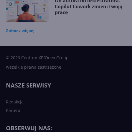
Od autora do orkiestratora.
Copilot Cowork zmieni twoją
pracę
Zobacz
więcej
15 kamieni milowych w
Microsoft AI. Tak rodziła się
sztuczna inteligencja
© 2026 CentrumXP/Onex Group
Wszelkie prawa zastrzeżone
Najnowsze trendy w AI. Co
wydarzy się w 2026 roku w
NASZE SERWISY
sztucznej inteligencji?
Redakcja
Kariera
Każdy komputer z Windows
11 to teraz AI PC dzięki
Copilotowi
OBSERWUJ NAS: