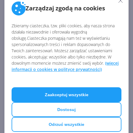
Zarządzaj zgodą na cookies
Brzydki Sweter Windows
Zbieramy ciasteczka, tzw. pliki cookies, aby nasza strona
powraca z motywem
działała niezawodnie i oferowała wygodną
Windows XP
obsługę.Ciasteczka pomagają nam też w wyświetlaniu
spersonalizowanych treści i reklam dopasowanych do
Twoich zainteresowań. Możesz zarządzać ustawieniami
cookies, akceptując wszystkie albo tylko niezbędne. W
Windows Update Restored,
dowolnym momencie możesz zmienić swój wybór.
(więcej
czyli zaktualizuj swojego
informacji o cookies w polityce prywatności)
złoma!
Zobacz
więcej
Zaakceptuj wszystkie
Windows XP uruchomiony na
procesorze Pentium 1MHz. Jak
to możliwe?
Dostosuj
Odrzuć wszystkie