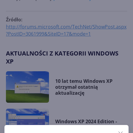
Źródło:
http://forums.microsoft.com/TechNet/ShowPost.aspx
?PostID=3061999&SiteID=17&mode=1
AKTUALNOŚCI Z KATEGORII WINDOWS
XP
10 lat temu Windows XP
otrzymał ostatnią
aktualizację
Windows XP 2024 Edition -
pomarzyć zawsze można