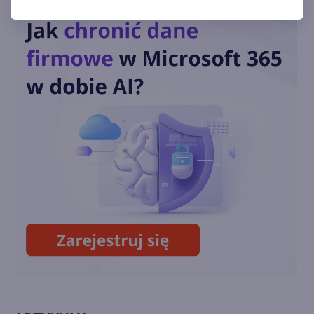
Windows XP kończy dzisiaj 20
lat! Ale ten czas zleciał
W kodzie źródłowym Windows
XP odkryto nieznany
wcześniej motyw
Kod źródłowy Windows XP i
kilku innych wersji wyciekł do
Internetu