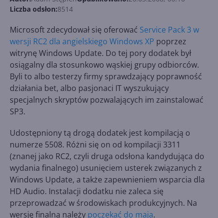
Liczba odsłon:
8514
Microsoft zdecydował się oferować
Service Pack 3 w
wersji RC2 dla angielskiego Windows XP
poprzez
witrynę Windows Update. Do tej pory dodatek był
osiągalny dla stosunkowo wąskiej grupy odbiorców.
Byli to albo testerzy firmy sprawdzający poprawność
działania bet, albo pasjonaci IT wyszukujący
specjalnych skryptów pozwalających im zainstalować
SP3.
Udostępniony tą drogą dodatek jest kompilacją o
numerze 5508. Różni się on od kompilacji 3311
(znanej jako RC2, czyli druga odsłona kandydująca do
wydania finalnego) usunięciem usterek związanych z
Windows Update, a także zapewnieniem wsparcia dla
HD Audio. Instalacji dodatku nie zaleca się
przeprowadzać w środowiskach produkcyjnych. Na
wersję finalną należy
poczekać do maja
.