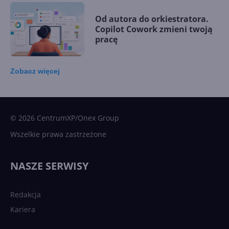
Od autora do orkiestratora.
Copilot Cowork zmieni twoją
pracę
Zobacz
więcej
15 kamieni milowych w
Microsoft AI. Tak rodziła się
sztuczna inteligencja
© 2026 CentrumXP/Onex Group
Wszelkie prawa zastrzeżone
Najnowsze trendy w AI. Co
wydarzy się w 2026 roku w
NASZE SERWISY
sztucznej inteligencji?
Redakcja
Kariera
Każdy komputer z Windows
11 to teraz AI PC dzięki