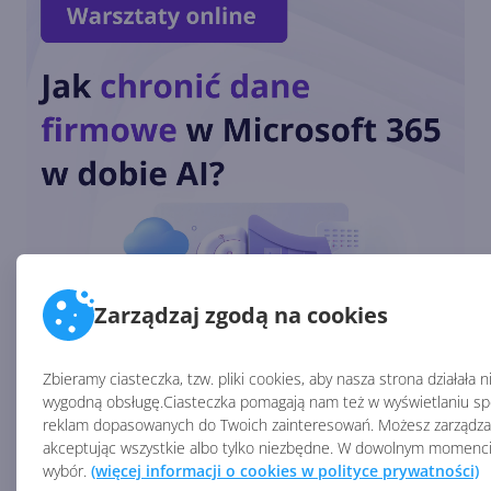
Podpisywanie PDF-ów w
aplikacji Microsoft 365 na
Androida i iOS
SwiftKey na Androida z
możliwością usunięcia
przycisku Bing
Zarządzaj zgodą na cookies
Nowy Bing dostępny w
SwiftKey Beta
Zbieramy ciasteczka, tzw. pliki cookies, aby nasza strona działała 
wygodną obsługę.Ciasteczka pomagają nam też w wyświetlaniu spe
reklam dopasowanych do Twoich zainteresowań. Możesz zarządzać
akceptując wszystkie albo tylko niezbędne. W dowolnym momenc
wybór.
(więcej informacji o cookies w polityce prywatności)