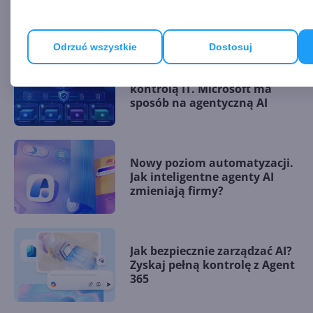
ARTYKUŁY
Odrzuć wszystkie
Dostosuj
Cyfrowy personel pod
kontrolą IT. Microsoft ma
sposób na agentyczną AI
Nowy poziom automatyzacji.
Jak inteligentne agenty AI
zmieniają firmy?
Jak bezpiecznie zarządzać AI?
Zyskaj pełną kontrolę z Agent
365