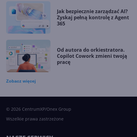
Jak bezpiecznie zarządzać AI?
Zyskaj pełną kontrolę z Agent
365
Od autora do orkiestratora.
Copilot Cowork zmieni twoją
pracę
Zobacz
więcej
15 kamieni milowych w
Microsoft AI. Tak rodziła się
sztuczna inteligencja
© 2026 CentrumXP/Onex Group
Wszelkie prawa zastrzeżone
Najnowsze trendy w AI. Co
wydarzy się w 2026 roku w