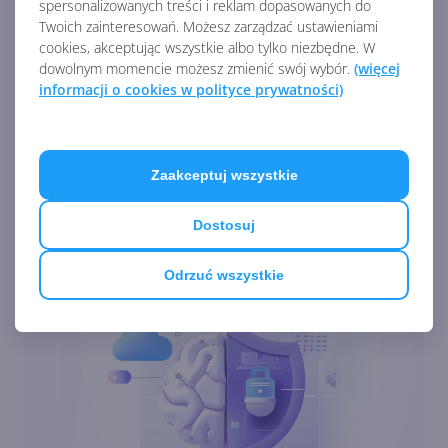
spersonalizowanych treści i reklam dopasowanych do
Zobacz
więcej
Twoich zainteresowań. Możesz zarządzać ustawieniami
cookies, akceptując wszystkie albo tylko niezbędne. W
Halo utraci dostęp do usług
dowolnym momencie możesz zmienić swój wybór.
(więcej
online na Xbox 360
informacji o cookies w polityce prywatności)
Nie potrzeba będzie Xbox Live
Zaakceptuj wszystkie
Gold, aby zapisywać save'y w
chmurze na Xbox 360
Dostosuj
Odrzuć wszystkie
Xbox 360 z pierwszą od
dłuższego czasu aktualizacją
systemu
Żegnamy kolejną aplikację na
Xbox 360. Najwyższa pora na