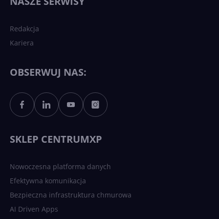
NASZE SERWISY
sztucznej inteligencji?
Redakcja
Kariera
Każdy komputer z Windows
11 to teraz AI PC dzięki
Copilotowi
OBSERWUJ NAS:
Sztuczna inteligencja po
polsku. Dość barier
językowych
SKLEP CENTRUMXP
Nowoczesna platforma danych
Efektywna komunikacja
Bezpieczna infrastruktura chmurowa
AI Driven Apps