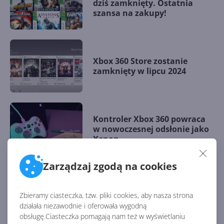
dziś zamknięty. Ostatnia
szansa na zakupy!
Xbox 360 Store zostanie
zamknięty w lipcu 2024
Kontroler Xbox 360 powraca
w nowoczesnej odsłonie jako
Xenon
Zarządzaj zgodą na cookies
Ubisoft wyłączł funkcje online
w wielu klasykach na Xbox
Zbieramy ciasteczka, tzw. pliki cookies, aby nasza strona
360
działała niezawodnie i oferowała wygodną
obsługę.Ciasteczka pomagają nam też w wyświetlaniu