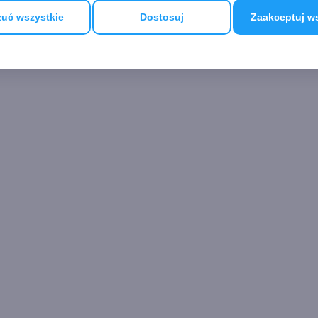
uć wszystkie
Dostosuj
Zaakceptuj w