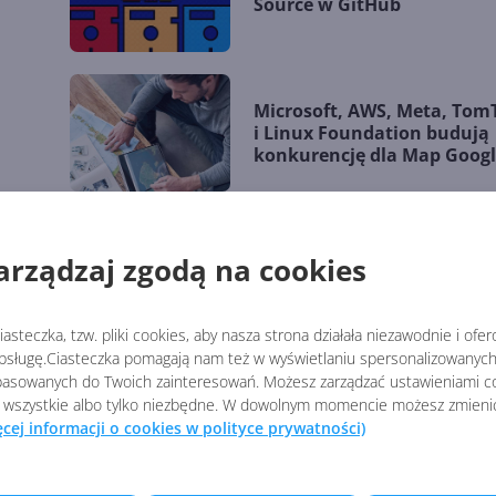
Source w GitHub
Microsoft, AWS, Meta, To
i Linux Foundation budują
konkurencję dla Map Googl
Apple
Microsoft umożliwia
arządzaj zgodą na cookies
zagnieżdżoną wirtualizację
Windowsa na Linuksie
asteczka, tzw. pliki cookies, aby nasza strona działała niezawodnie i ofe
sługę.Ciasteczka pomagają nam też w wyświetlaniu spersonalizowanych 
asowanych do Twoich zainteresowań. Możesz zarządzać ustawieniami co
My Phone - odpowiednik Łą
 wszystkie albo tylko niezbędne. W dowolnym momencie możesz zmieni
z telefonem również dla iOS
ęcej informacji o cookies w polityce prywatności)
Windows Phone