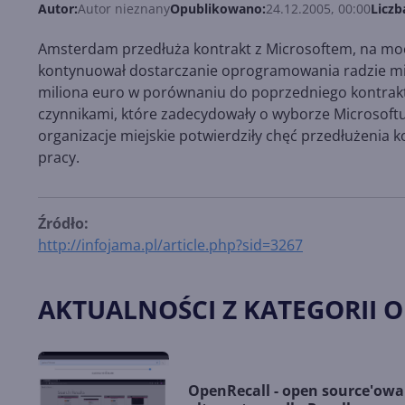
Autor:
Autor nieznany
Opublikowano:
24.12.2005, 00:00
Liczb
Amsterdam przedłuża kontrakt z Microsoftem, na mocy
kontynuował dostarczanie oprogramowania radzie miej
miliona euro w porównaniu do poprzedniego kontraktu
czynnikami, które zadecydowały o wyborze Microsoftu. W 
organizacje miejskie potwierdziły chęć przedłużenia 
pracy.
Źródło:
http://infojama.pl/article.php?sid=3267
AKTUALNOŚCI Z KATEGORII 
OpenRecall - open source'owa