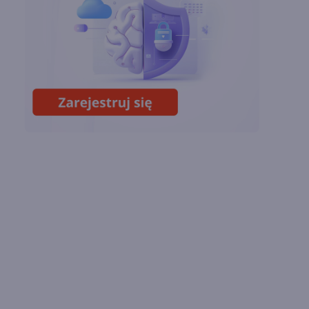
w Microsoft Teams.
Zmiany z lipca 2026 r.
Lista zmian w
Microsoft 365 Copilot.
Podsumowanie lipca
2026