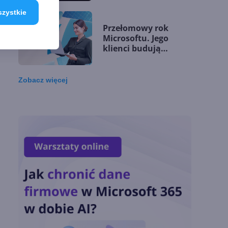
szystkie
Przełomowy rok
Microsoftu. Jego
klienci budują
przewagę dzięki AI
Zobacz
więcej
Microsoft udostępnia
silnik GitHub Copilot
w Copilot Studio
OpenAI zapowiada
model Astra.
Rozwiązał 10 starych
problemów
matematycznych
Zatrzęsienie nowości