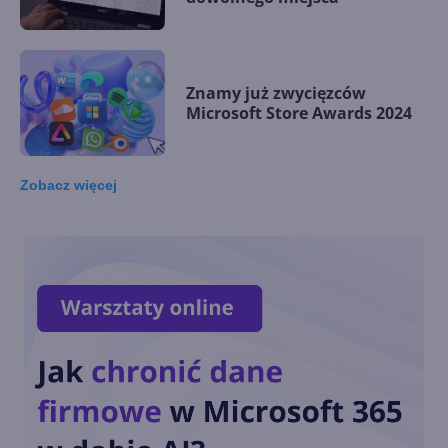
Znamy już zwycięzców
Microsoft Store Awards 2024
Zobacz
więcej
Łącze z telefonem na
Windows 11 nie pozwala
usunąć telefonu
Blender i inne aplikacje
Windows z ulepszeniami na
Snapdragon X Series