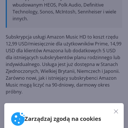
wbudowanym HEOS, Polk Audio, Definitive
Technology, Sonos, McIntosh, Sennheiser i wiele
innych.
Subskrypcja usługi Amazon Music HD to koszt rzędu
12,99 USD/miesięcznie dla użytkowników Prime, 14,99
USD dla klientów Amazona lub dodatkowych 5 USD
dla istniejących subskrybentów planu rodzinnego lub
indywidualnego. Usługa jest już dostępna w Stanach
Zjednoczonych, Wielkiej Brytanii, Niemczech i Japonii.
Zarówno nowi, jak i istniejący subskrybenci Amazon
Music mogą liczyć na 90-dniowy, darmowy okres
próbny.
Źródło:
Zarządzaj zgodą na cookies
https://press.aboutamazon.com/news-releases/news-
release-details/amazon-music-introduces-highest-