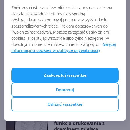
quality-audio-streaming-amazon
Zbieramy ciasteczka, tzw. pliki cookies, aby nasza strona
działała niezawodnie i oferowała wygodną
AKTUALNOŚCI Z KATEGORII
obsługę.Ciasteczka pomagają nam też w wyświetlaniu
OPROGRAMOWANIE
spersonalizowanych treści i reklam dopasowanych do
Twoich zainteresowań. Możesz zarządzać ustawieniami
cookies, akceptując wszystkie albo tylko niezbędne. W
dowolnym momencie możesz zmienić swój wybór.
(więcej
Sporo nowości w Microsoft
informacji o cookies w polityce prywatności)
Store na Windows
Zaakceptuj wszystkie
MSN Pogoda z odświeżoną
stroną główną
Dostosuj
Odrzuć wszystkie
Universal Print Anywhere -
funkcja drukowania z
dowolnego miejsca