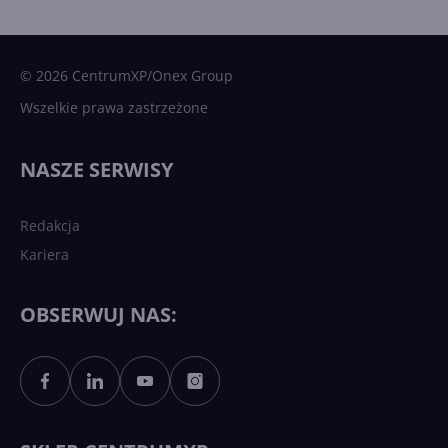
15 kamieni milowych w
Microsoft AI. Tak rodziła się
sztuczna inteligencja
© 2026 CentrumXP/Onex Group
Wszelkie prawa zastrzeżone
Najnowsze trendy w AI. Co
wydarzy się w 2026 roku w
NASZE SERWISY
sztucznej inteligencji?
Redakcja
Kariera
Każdy komputer z Windows
11 to teraz AI PC dzięki
Copilotowi
OBSERWUJ NAS:
Sztuczna inteligencja po
polsku. Dość barier
językowych