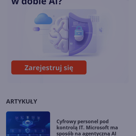
Microsoft dodaje nowe
narzędzia, aby usprawnić
wyszukiwanie plików w
OneDrive
Windows App ogólnodostępna
na wszystkich głównych
platformach
ARTYKUŁY
Cyfrowy personel pod
kontrolą IT. Microsoft ma
sposób na agentyczną AI