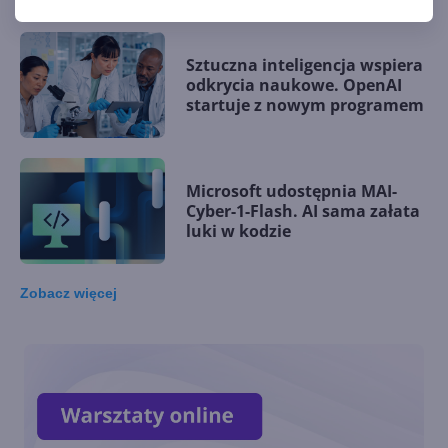
Sztuczna inteligencja wspiera
odkrycia naukowe. OpenAI
startuje z nowym programem
Microsoft udostępnia MAI-
Cyber-1-Flash. AI sama załata
luki w kodzie
Zobacz
więcej
Microsoft wśród założycieli
Open Secure AI Alliance do
walki z zagrożeniami AI
Microsoft stawia na własne