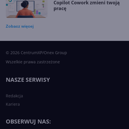
Copilot Cowork zmieni twoją
pracę
Zobacz
więcej
15 kamieni milowych w
Microsoft AI. Tak rodziła się
sztuczna inteligencja
© 2026 CentrumXP/Onex Group
Wszelkie prawa zastrzeżone
Najnowsze trendy w AI. Co
wydarzy się w 2026 roku w
NASZE SERWISY
sztucznej inteligencji?
Redakcja
Kariera
Każdy komputer z Windows
11 to teraz AI PC dzięki
Copilotowi
OBSERWUJ NAS: