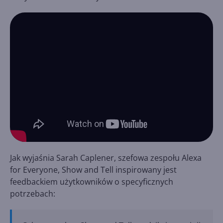
Jak wyjaśnia Sarah Caplener, szefowa zespołu Alexa
for Everyone, Show and Tell inspirowany jest
feedbackiem użytkowników o specyficznych
potrzebach: