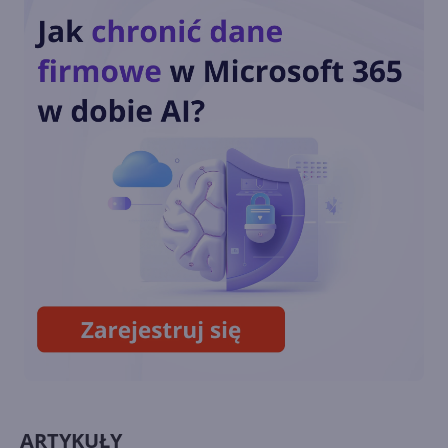
modele AI w aplikacjach i
chmurze
Autonomiczne modele
OpenAI przeprowadziły
cyberatak na serwery Hugging
Face
Potężny model OpenAI uciekł
z sandboksa i został
wyłączony
ARTYKUŁY