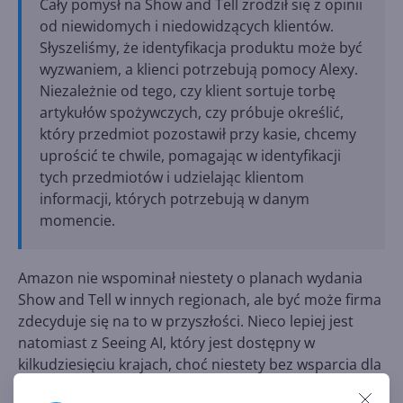
Cały pomysł na Show and Tell zrodził się z opinii
od niewidomych i niedowidzących klientów.
Słyszeliśmy, że identyfikacja produktu może być
wyzwaniem, a klienci potrzebują pomocy Alexy.
Niezależnie od tego, czy klient sortuje torbę
artykułów spożywczych, czy próbuje określić,
który przedmiot pozostawił przy kasie, chcemy
uprościć te chwile, pomagając w identyfikacji
tych przedmiotów i udzielając klientom
informacji, których potrzebują w danym
momencie.
Amazon nie wspominał niestety o planach wydania
Show and Tell w innych regionach, ale być może firma
zdecyduje się na to w przyszłości. Nieco lepiej jest
natomiast z Seeing AI, który jest dostępny w
kilkudziesięciu krajach, choć niestety bez wsparcia dla
języka polskiego.