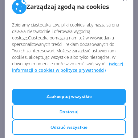
Zarządzaj zgodą na cookies
Źródło:
https://blog.aboutamazon.com/devices/alexa-what-
Zbieramy ciasteczka, tzw. pliki cookies, aby nasza strona
am-i-holding
działała niezawodnie i oferowała wygodną
obsługę.Ciasteczka pomagają nam też w wyświetlaniu
spersonalizowanych treści i reklam dopasowanych do
AKTUALNOŚCI Z KATEGORII SZTUCZNA
Twoich zainteresowań. Możesz zarządzać ustawieniami
cookies, akceptując wszystkie albo tylko niezbędne. W
INTELIGENCJA
dowolnym momencie możesz zmienić swój wybór.
(więcej
informacji o cookies w polityce prywatności)
OpenAI zapowiada model
Astra. Rozwiązał 10 starych
problemów matematycznych
Zaakceptuj wszystkie
Dostosuj
OpenAI tnie ceny modeli GPT-
Odrzuć wszystkie
5.6. Odpowiedź na presję Chin